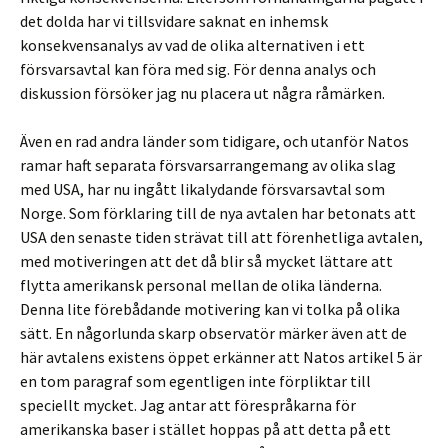
det dolda har vi tillsvidare saknat en inhemsk
konsekvensanalys av vad de olika alternativen i ett
försvarsavtal kan föra med sig. För denna analys och
diskussion försöker jag nu placera ut några råmärken.
Även en rad andra länder som tidigare, och utanför Natos
ramar haft separata försvarsarrangemang av olika slag
med USA, har nu ingått likalydande försvarsavtal som
Norge. Som förklaring till de nya avtalen har betonats att
USA den senaste tiden strävat till att förenhetliga avtalen,
med motiveringen att det då blir så mycket lättare att
flytta amerikansk personal mellan de olika länderna.
Denna lite förebådande motivering kan vi tolka på olika
sätt. En någorlunda skarp observatör märker även att de
här avtalens existens öppet erkänner att Natos artikel 5 är
en tom paragraf som egentligen inte förpliktar till
speciellt mycket. Jag antar att förespråkarna för
amerikanska baser i stället hoppas på att detta på ett