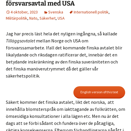
försvarsavtal med USA
4 oktober, 2023
Svenska
Internationell politik
,
Militärpolitik
,
Nato
,
Säkerhet
,
USA
Jag har precis läst hela det nyligen ingångna, så kallade
Tilläggsavtalet
mellan Norge och USA om
försvarssamarbete. Ifall det kommande finska avtalet blir
likalydande och riksdagen ratificerar det, innebär det en
betydande inskränkning av den finska suveräniteten och
det finska manöverutrymmet då det gäller vår
säkerhetspolitik.
English version of this text
Säkert kommer det finska avtalet, likt det norska, att
innehålla blomsterspråk om iakttagande av folkrätten, om
ömsesidiga konsultationer i alla lägen etc. Men nu är det
dags att se förbi sådant och fundera över de påtagliga,
riktiga konsekvenserna. Eftersom förhandlingarna pågått i