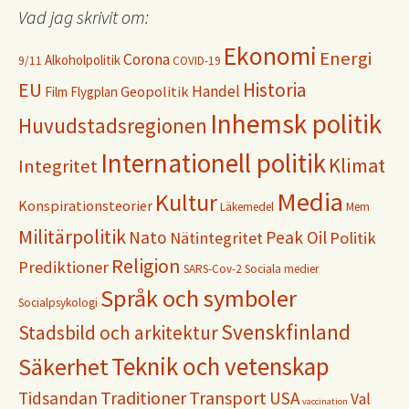
Vad jag skrivit om:
Ekonomi
Energi
Corona
Alkoholpolitik
9/11
COVID-19
EU
Historia
Handel
Geopolitik
Film
Flygplan
Inhemsk politik
Huvudstadsregionen
Internationell politik
Klimat
Integritet
Media
Kultur
Konspirationsteorier
Läkemedel
Mem
Militärpolitik
Nato
Peak Oil
Nätintegritet
Politik
Religion
Prediktioner
SARS-Cov-2
Sociala medier
Språk och symboler
Socialpsykologi
Svenskfinland
Stadsbild och arkitektur
Teknik och vetenskap
Säkerhet
Traditioner
Transport
Tidsandan
USA
Val
vaccination