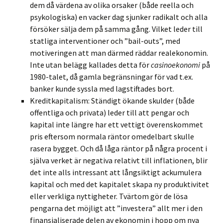
dem då värdena av olika orsaker (både reella och
psykologiska) en vacker dag sjunker radikalt och alla
försöker sälja dem på samma gång. Vilket leder till
statliga interventioner och ”bail-outs”, med
motiveringen att man därmed räddar realekonomin.
Inte utan belägg kallades detta för
casinoekonomi
på
1980-talet, då gamla begränsningar för vad t.ex.
banker kunde syssla med lagstiftades bort.
Kreditkapitalism: Ständigt ökande skulder (både
offentliga och privata) leder till att pengar och
kapital inte längre har ett vettigt överenskommet
pris eftersom normala räntor omedelbart skulle
rasera bygget. Och då låga räntor på några procent i
själva verket är negativa relativt till inflationen, blir
det inte alls intressant att långsiktigt ackumulera
kapital och med det kapitalet skapa ny produktivitet
eller verkliga nyttigheter. Tvärtom gör de lösa
pengarna det möjligt att ”investera” allt mer i den
finansialiserade delen av ekonomin i hopp om nya