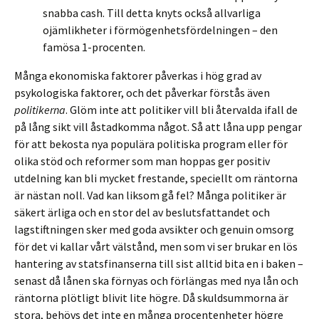
snabba cash. Till detta knyts också allvarliga
ojämlikheter i förmögenhetsfördelningen – den
famösa 1-procenten.
Många ekonomiska faktorer påverkas i hög grad av
psykologiska faktorer, och det påverkar förstås även
politikerna
. Glöm inte att politiker vill bli återvalda ifall de
på lång sikt vill åstadkomma något. Så att låna upp pengar
för att bekosta nya populära politiska program eller för
olika stöd och reformer som man hoppas ger positiv
utdelning kan bli mycket frestande, speciellt om räntorna
är nästan noll. Vad kan liksom gå fel? Många politiker är
säkert ärliga och en stor del av beslutsfattandet och
lagstiftningen sker med goda avsikter och genuin omsorg
för det vi kallar vårt välstånd, men som vi ser brukar en lös
hantering av statsfinanserna till sist alltid bita en i baken –
senast då lånen ska förnyas och förlängas med nya lån och
räntorna plötligt blivit lite högre. Då skuldsummorna är
stora, behövs det inte en många procentenheter högre