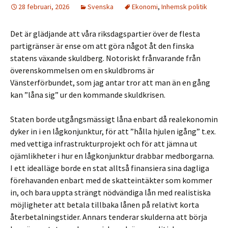
28 februari, 2026
Svenska
Ekonomi
,
Inhemsk politik
Det är glädjande att våra riksdagspartier över de flesta
partigränser är ense om att göra något åt den finska
statens växande skuldberg. Notoriskt frånvarande från
överenskommelsen om en skuldbroms är
Vänsterförbundet, som jag antar tror att man än en gång
kan ”låna sig” ur den kommande skuldkrisen.
Staten borde utgångsmässigt låna enbart då realekonomin
dyker in i en lågkonjunktur, för att ”hålla hjulen igång” t.ex.
med vettiga infrastrukturprojekt och för att jämna ut
ojämlikheter i hur en lågkonjunktur drabbar medborgarna.
I ett idealläge borde en stat alltså finansiera sina dagliga
förehavanden enbart med de skatteintäkter som kommer
in, och bara uppta strängt nödvändiga lån med realistiska
möjligheter att betala tillbaka lånen på relativt korta
återbetalningstider. Annars tenderar skulderna att börja