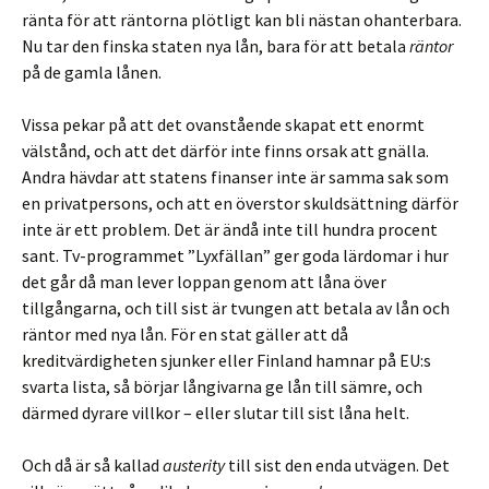
ränta för att räntorna plötligt kan bli nästan ohanterbara.
Nu tar den finska staten nya lån, bara för att betala
räntor
på de gamla lånen.
Vissa pekar på att det ovanstående skapat ett enormt
välstånd, och att det därför inte finns orsak att gnälla.
Andra hävdar att statens finanser inte är samma sak som
en privatpersons, och att en överstor skuldsättning därför
inte är ett problem. Det är ändå inte till hundra procent
sant. Tv-programmet ”Lyxfällan” ger goda lärdomar i hur
det går då man lever loppan genom att låna över
tillgångarna, och till sist är tvungen att betala av lån och
räntor med nya lån. För en stat gäller att då
kreditvärdigheten sjunker eller Finland hamnar på EU:s
svarta lista, så börjar långivarna ge lån till sämre, och
därmed dyrare villkor – eller slutar till sist låna helt.
Och då är så kallad
austerity
till sist den enda utvägen. Det