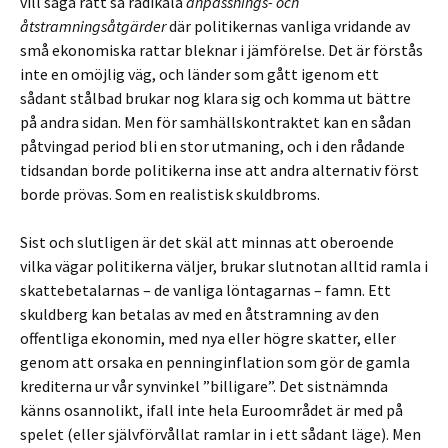
vill säga rätt så radikala
anpassnings- och
åtstramningsåtgärder
där politikernas vanliga vridande av
små ekonomiska rattar bleknar i jämförelse. Det är förstås
inte en omöjlig väg, och länder som gått igenom ett
sådant stålbad brukar nog klara sig och komma ut bättre
på andra sidan. Men för samhällskontraktet kan en sådan
påtvingad period bli en stor utmaning, och i den rådande
tidsandan borde politikerna inse att andra alternativ först
borde prövas. Som en realistisk skuldbroms.
Sist och slutligen är det skäl att minnas att oberoende
vilka vägar politikerna väljer, brukar slutnotan alltid ramla i
skattebetalarnas – de vanliga löntagarnas – famn. Ett
skuldberg kan betalas av med en åtstramning av den
offentliga ekonomin, med nya eller högre skatter, eller
genom att orsaka en penninginflation som gör de gamla
krediterna ur vår synvinkel ”billigare”. Det sistnämnda
känns osannolikt, ifall inte hela Euroområdet är med på
spelet (eller självförvållat ramlar in i ett sådant läge). Men