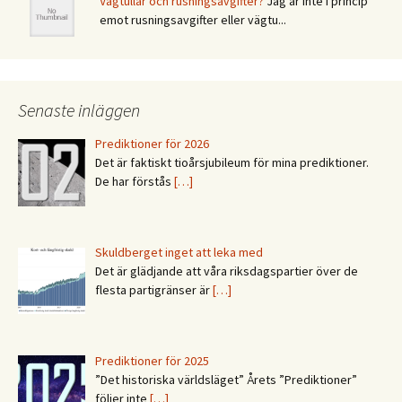
Vägtullar och rusningsavgifter?
Jag är inte i princip
emot rusningsavgifter eller vägtu...
Senaste inläggen
Prediktioner för 2026
Det är faktiskt tioårsjubileum för mina prediktioner.
De har förstås
[…]
Skuldberget inget att leka med
Det är glädjande att våra riksdagspartier över de
flesta partigränser är
[…]
Prediktioner för 2025
”Det historiska världsläget” Årets ”Prediktioner”
följer inte
[…]