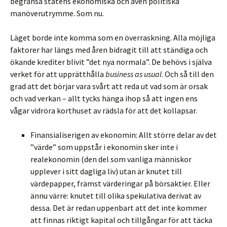
begränsa statens ekonomiska och även politiska
manöverutrymme. Som nu.
Läget borde inte komma som en överraskning. Alla möjliga
faktorer har längs med åren bidragit till att ständiga och
ökande krediter blivit ”det nya normala”. De behövs i själva
verket för att upprätthålla
business as usual
. Och så till den
grad att det börjar vara svårt att reda ut vad som är orsak
och vad verkan – allt tycks hänga ihop så att ingen ens
vågar vidröra korthuset av rädsla för att det kollapsar.
Finansialiserigen av ekonomin: Allt större delar av det
”värde” som uppstår i ekonomin sker inte i
realekonomin (den del som vanliga människor
upplever i sitt dagliga liv) utan är knutet till
värdepapper, främst värderingar på börsaktier. Eller
ännu värre: knutet till olika spekulativa derivat av
dessa. Det är redan uppenbart att det inte kommer
att finnas riktigt kapital och tillgångar för att täcka