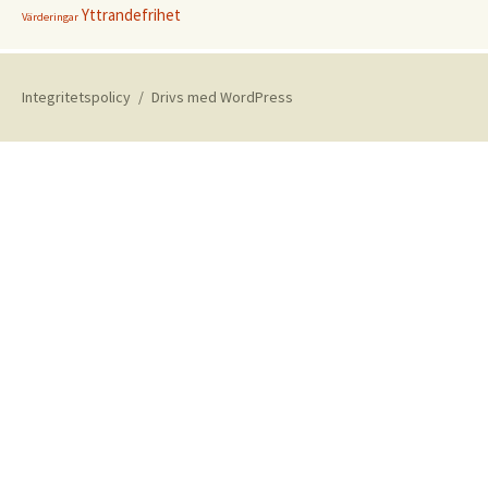
Yttrandefrihet
Värderingar
Integritetspolicy
Drivs med WordPress