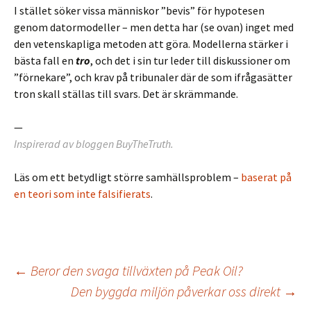
I stället söker vissa människor ”bevis” för hypotesen
genom datormodeller – men detta har (se ovan) inget med
den vetenskapliga metoden att göra. Modellerna stärker i
bästa fall en
tro
, och det i sin tur leder till diskussioner om
”förnekare”, och krav på tribunaler där de som ifrågasätter
tron skall ställas till svars. Det är skrämmande.
—
Inspirerad av bloggen BuyTheTruth.
Läs om ett betydligt större samhällsproblem –
baserat på
en teori som inte falsifierats
.
Inläggsnavigering
←
Beror den svaga tillväxten på Peak Oil?
Den byggda miljön påverkar oss direkt
→