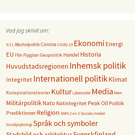
Vad jag skrivit om:
Ekonomi
Energi
Corona
Alkoholpolitik
9/11
COVID-19
EU
Historia
Handel
Geopolitik
Film
Flygplan
Inhemsk politik
Huvudstadsregionen
Internationell politik
Klimat
Integritet
Media
Kultur
Konspirationsteorier
Läkemedel
Mem
Militärpolitik
Nato
Peak Oil
Nätintegritet
Politik
Religion
Prediktioner
SARS-Cov-2
Sociala medier
Språk och symboler
Socialpsykologi
Svenskfinland
Stadsbild och arkitektur