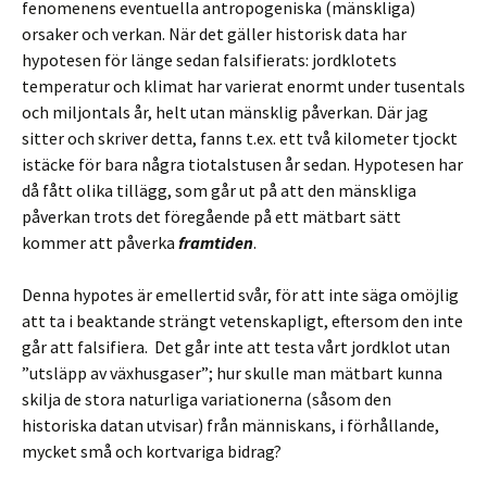
fenomenens eventuella antropogeniska (mänskliga)
orsaker och verkan. När det gäller historisk data har
hypotesen för länge sedan falsifierats: jordklotets
temperatur och klimat har varierat enormt under tusentals
och miljontals år, helt utan mänsklig påverkan. Där jag
sitter och skriver detta, fanns t.ex. ett två kilometer tjockt
istäcke för bara några tiotalstusen år sedan. Hypotesen har
då fått olika tillägg, som går ut på att den mänskliga
påverkan trots det föregående på ett mätbart sätt
kommer att påverka
framtiden
.
Denna hypotes är emellertid svår, för att inte säga omöjlig
att ta i beaktande strängt vetenskapligt, eftersom den inte
går att falsifiera. Det går inte att testa vårt jordklot utan
”utsläpp av växhusgaser”; hur skulle man mätbart kunna
skilja de stora naturliga variationerna (såsom den
historiska datan utvisar) från människans, i förhållande,
mycket små och kortvariga bidrag?