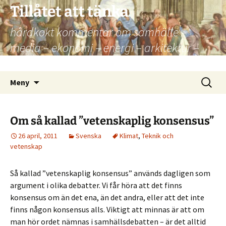
Hoppa
Tillåtet att tänka
till
hårdkokt kommentar om samhälle –
innehåll
media – ekonomi – energi – arkitektur –
kultur – politik
Sök
Meny
efter:
Om så kallad ”vetenskaplig konsensus”
26 april, 2011
Svenska
Klimat
,
Teknik och
vetenskap
Så kallad ”vetenskaplig konsensus” används dagligen som
argument i olika debatter. Vi får höra att det finns
konsensus om än det ena, än det andra, eller att det inte
finns någon konsensus alls. Viktigt att minnas är att om
man hör ordet nämnas i samhällsdebatten – är det alltid