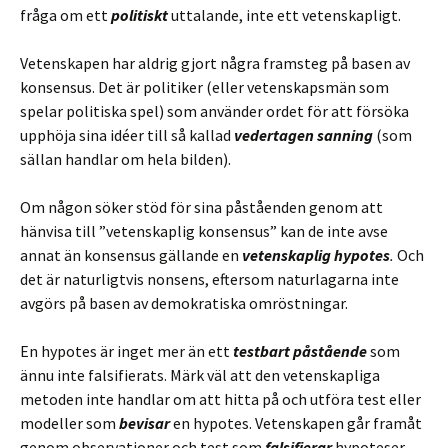
fråga om ett
politiskt
uttalande, inte ett vetenskapligt.
Vetenskapen har aldrig gjort några framsteg på basen av
konsensus. Det är politiker (eller vetenskapsmän som
spelar politiska spel) som använder ordet för att försöka
upphöja sina idéer till så kallad
vedertagen sanning
(som
sällan handlar om hela bilden)
.
Om någon söker stöd för sina påståenden genom att
hänvisa till ”vetenskaplig konsensus” kan de inte avse
annat än konsensus gällande en
vetenskaplig
hypotes
.
Och
det är naturligtvis nonsens, eftersom naturlagarna inte
avgörs på basen av demokratiska omröstningar.
En hypotes är inget mer än ett
testbart påstående
som
ännu inte falsifierats. Märk väl att den vetenskapliga
metoden inte handlar om att hitta på och utföra test eller
modeller som
bevisar
en hypotes. Vetenskapen går framåt
genom observationer och test som
falsifierar
hypoteser.