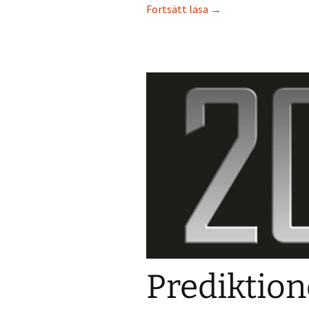
AI – vad är det? Och v
Fortsätt läsa
→
Prediktion