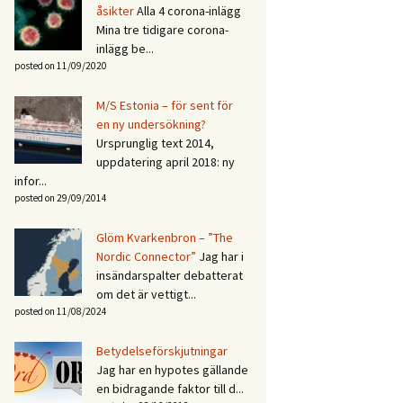
åsikter
Alla 4 corona-inlägg
Mina tre tidigare corona-
inlägg be...
posted on 11/09/2020
M/S Estonia – för sent för
en ny undersökning?
Ursprunglig text 2014,
uppdatering april 2018: ny
infor...
posted on 29/09/2014
Glöm Kvarkenbron – ”The
Nordic Connector”
Jag har i
insändarspalter debatterat
om det är vettigt...
posted on 11/08/2024
Betydelseförskjutningar
Jag har en hypotes gällande
en bidragande faktor till d...