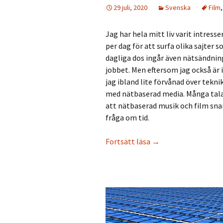
29 juli, 2020
Svenska
Film
Jag har hela mitt liv varit intres
per dag för att surfa olika sajter 
dagliga dos ingår även nätsändning
jobbet. Men eftersom jag också är 
jag ibland lite förvånad över tek
med nätbaserad media. Många talar 
att nätbaserad musik och film snar
fråga om tid.
Försvarstalet för fys
Fortsätt läsa
→