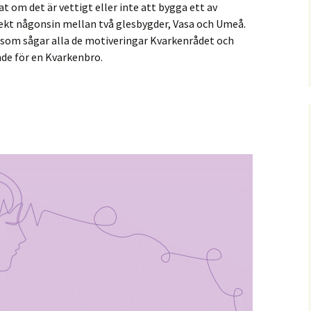
t om det är vettigt eller inte att bygga ett av
jekt någonsin mellan två glesbygder, Vasa och Umeå.
som sågar alla de motiveringar Kvarkenrådet och
nde för en Kvarkenbro.
”The Nordic Connector”