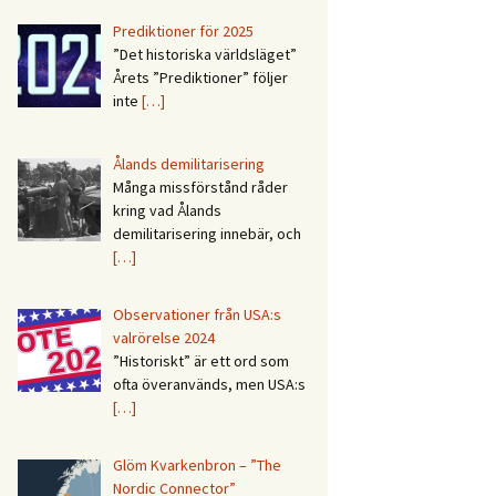
Prediktioner för 2025
”Det historiska världsläget”
Årets ”Prediktioner” följer
inte
[…]
Ålands demilitarisering
Många missförstånd råder
kring vad Ålands
demilitarisering innebär, och
[…]
Observationer från USA:s
valrörelse 2024
”Historiskt” är ett ord som
ofta överanvänds, men USA:s
[…]
Glöm Kvarkenbron – ”The
Nordic Connector”