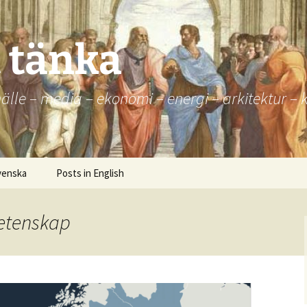
t tänka
 – media – ekonomi – energi – arkitektur – kul
venska
Posts in English
vetenskap