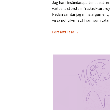
Jag har i insändarspalter debattera
världens största infrastrukturpro
Nedan samlar jag mina argument, 
vissa politiker lagt fram som tala
Glöm Kvarkenbron – 
Fortsätt läsa
→