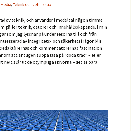
,
Media
,
Teknik och vetenskap
serad av teknik, och använder i medeltal någon timme
som gäller teknik, datorer och innehållsskapande. I min
ar som jag lyssnar på under resorna till och från
intresserad av integritets- och säkerhetsfrågor blir
nikredaktörernas och kommentatorernas fascination
om att äntligen slippa läsa på ”döda träd” – eller
t helt slår ut de otympliga skivorna – det är bara
isk media