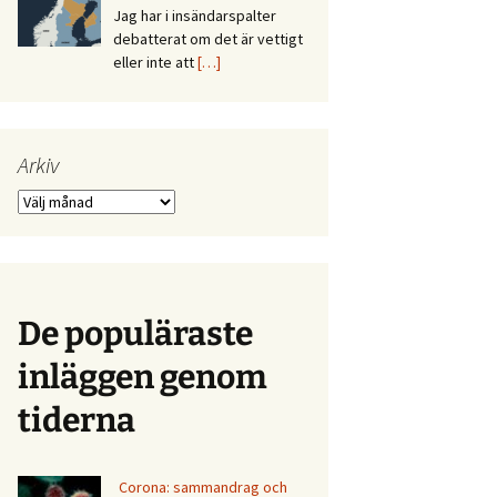
Jag har i insändarspalter
debatterat om det är vettigt
eller inte att
[…]
Arkiv
Arkiv
De populäraste
inläggen genom
tiderna
Corona: sammandrag och