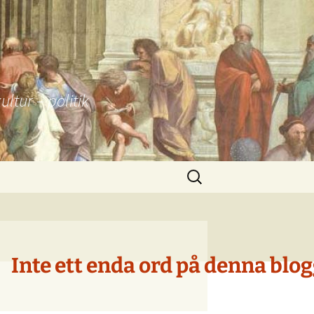
tur – politik
Sök
efter:
Inte ett enda ord på denna blog