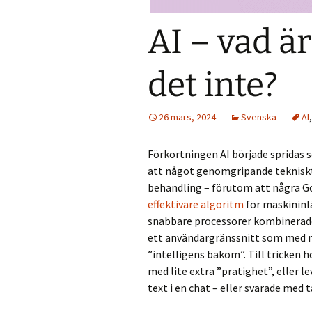
AI – vad ä
det inte?
26 mars, 2024
Svenska
AI
Förkortningen AI började spridas 
att något genomgripande tekniskt 
behandling – förutom att några Go
effektivare algoritm
för maskininlä
snabbare processorer kombinerade
ett användargränssnitt som med nå
”intelligens bakom”. Till tricken 
med lite extra ”pratighet”, eller 
text i en chat – eller svarade med 