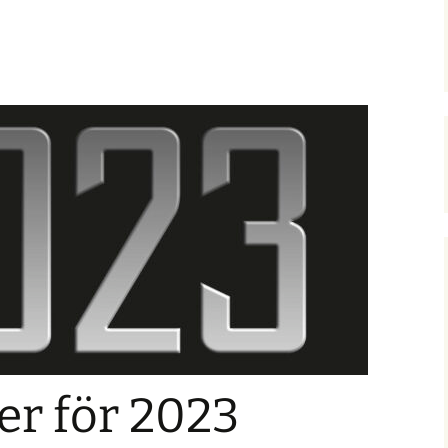
ad är det inte?
er för 2023