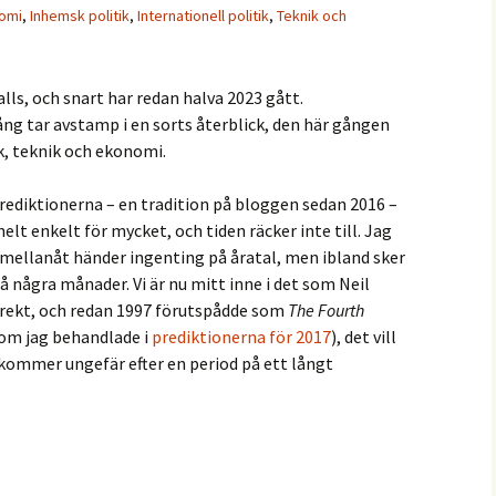
omi
,
Inhemsk politik
,
Internationell politik
,
Teknik och
alls, och snart har redan halva 2023 gått.
ng tar avstamp i en sorts återblick, den här gången
k, teknik och ekonomi.
 prediktionerna – en tradition på bloggen sedan 2016 –
lt enkelt för mycket, och tiden räcker inte till. Jag
emellanåt händer ingenting på åratal, men ibland sker
å några månader. Vi är nu mitt inne i det som Neil
rrekt, och redan 1997 förutspådde som
The Fourth
om jag behandlade i
prediktionerna för 2017
), det vill
kommer ungefär efter en period på ett långt
3