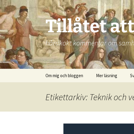
Hoppa
till
innehåll
Tillåtet at
hårdkokt kommentar om samhälle
Om mig och bloggen
Mer läsning
S
Etikettarkiv: Teknik och 