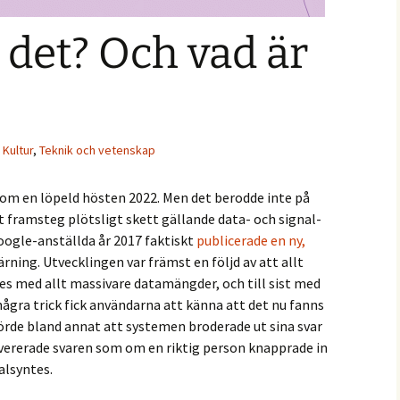
r det? Och vad är
,
Kultur
,
Teknik och vetenskap
som en löpeld hösten 2022. Men det berodde inte på
framsteg plötsligt skett gällande data- och signal­
ogle-anställda år 2017 faktiskt
publicerade en ny,
rning. Utvecklingen var främst en följd av att allt
s med allt massivare datamängder, och till sist med
gra trick fick användarna att känna att det nu fanns
hörde bland annat att systemen broderade ut sina svar
levererade svaren som om en riktig person knapprade in
talsyntes.