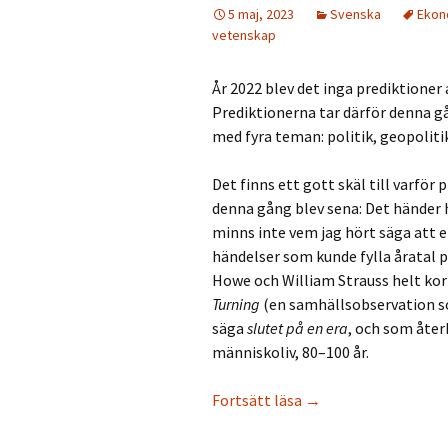
5 maj, 2023
Svenska
Ekon
vetenskap
År 2022 blev det inga prediktioner 
Prediktionerna tar därför denna gå
med fyra teman: politik, geopoliti
Det finns ett gott skäl till varför
denna gång blev sena: Det händer he
minns inte vem jag hört säga att 
händelser som kunde fylla åratal p
Howe och William Strauss helt ko
Turning
(en samhällsobservation s
säga
slutet på en era
, och som åter
människoliv, 80–100 år.
Prediktioner för 202
Fortsätt läsa
→