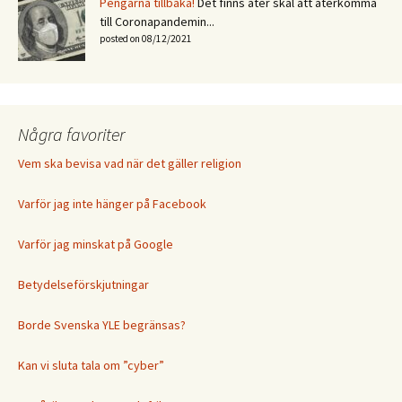
Pengarna tillbaka!
Det finns åter skäl att återkomma
till Coronapandemin...
posted on 08/12/2021
Några favoriter
Vem ska bevisa vad när det gäller religion
Varför jag inte hänger på Facebook
Varför jag minskat på Google
Betydelseförskjutningar
Borde Svenska YLE begränsas?
Kan vi sluta tala om ”cyber”