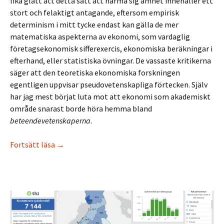
lika glatt att detta sätt att närma sig ämnet innehåller ett
stort och felaktigt antagande, eftersom empirisk
determinism i mitt tycke endast kan gälla de mer
matematiska aspekterna av ekonomi, som vardaglig
företagsekonomisk sifferexercis, ekonomiska beräkningar i
efterhand, eller statistiska övningar. De vassaste kritikerna
säger att den teoretiska ekonomiska forskningen
egentligen uppvisar pseudovetenskapliga förtecken. Själv
har jag mest börjat luta mot att ekonomi som akademiskt
område snarast borde höra hemma bland
beteendevetenskaperna
.
Ekonomi och känslor
Fortsätt läsa
→