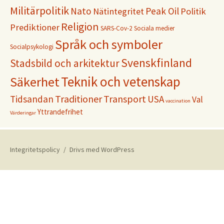
Militärpolitik
Nato
Peak Oil
Nätintegritet
Politik
Religion
Prediktioner
SARS-Cov-2
Sociala medier
Språk och symboler
Socialpsykologi
Svenskfinland
Stadsbild och arkitektur
Teknik och vetenskap
Säkerhet
Traditioner
Transport
Tidsandan
USA
Val
vaccination
Yttrandefrihet
Värderingar
Integritetspolicy
Drivs med WordPress