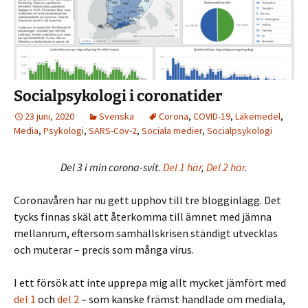
Socialpsykologi i coronatider
23 juni, 2020
Svenska
Corona
,
COVID-19
,
Läkemedel
,
Media
,
Psykologi
,
SARS-Cov-2
,
Sociala medier
,
Socialpsykologi
Del 3 i min corona-svit.
Del 1 här
,
Del 2 här
.
Coronavåren har nu gett upphov till tre blogginlägg. Det
tycks finnas skäl att återkomma till ämnet med jämna
mellanrum, eftersom samhällskrisen ständigt utvecklas
och muterar – precis som många virus.
I ett försök att inte upprepa mig allt mycket jämfört med
del 1
och
del 2
– som kanske främst handlade om mediala,