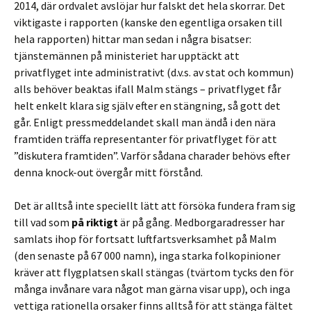
2014, där ordvalet avslöjar hur falskt det hela skorrar. Det
viktigaste i rapporten (kanske den egentliga orsaken till
hela rapporten) hittar man sedan i några bisatser:
tjänstemännen på ministeriet har upptäckt att
privatflyget inte administrativt (d.v.s. av stat och kommun)
alls behöver beaktas ifall Malm stängs – privatflyget får
helt enkelt klara sig själv efter en stängning, så gott det
går. Enligt pressmeddelandet skall man ändå i den nära
framtiden träffa representanter för privatflyget för att
”diskutera framtiden”. Varför sådana charader behövs efter
denna knock-out övergår mitt förstånd.
Det är alltså inte speciellt lätt att försöka fundera fram sig
till vad som
på riktigt
är på gång. Medborgaradresser har
samlats ihop för fortsatt luftfartsverksamhet på Malm
(den senaste på 67 000 namn), inga starka folkopinioner
kräver att flygplatsen skall stängas (tvärtom tycks den för
många invånare vara något man gärna visar upp), och inga
vettiga rationella orsaker finns alltså för att stänga fältet