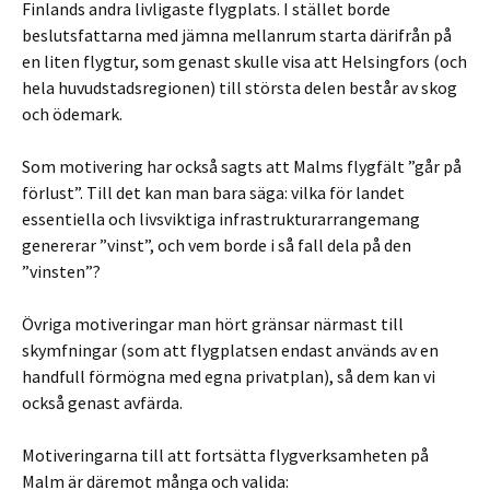
Finlands andra livligaste flygplats. I stället borde
beslutsfattarna med jämna mellanrum starta därifrån på
en liten flygtur, som genast skulle visa att Helsingfors (och
hela huvudstadsregionen) till största delen består av skog
och ödemark.
Som motivering har också sagts att Malms flygfält ”går på
förlust”. Till det kan man bara säga: vilka för landet
essentiella och livsviktiga infrastrukturarrangemang
genererar ”vinst”, och vem borde i så fall dela på den
”vinsten”?
Övriga motiveringar man hört gränsar närmast till
skymfningar (som att flygplatsen endast används av en
handfull förmögna med egna privatplan), så dem kan vi
också genast avfärda.
Motiveringarna till att fortsätta flygverksamheten på
Malm är däremot många och valida: