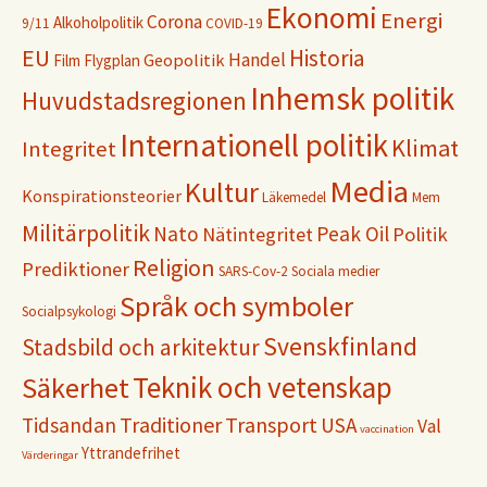
Ekonomi
Energi
Corona
Alkoholpolitik
9/11
COVID-19
EU
Historia
Handel
Geopolitik
Film
Flygplan
Inhemsk politik
Huvudstadsregionen
Internationell politik
Klimat
Integritet
Media
Kultur
Konspirationsteorier
Läkemedel
Mem
Militärpolitik
Nato
Peak Oil
Nätintegritet
Politik
Religion
Prediktioner
SARS-Cov-2
Sociala medier
Språk och symboler
Socialpsykologi
Svenskfinland
Stadsbild och arkitektur
Teknik och vetenskap
Säkerhet
Traditioner
Transport
Tidsandan
USA
Val
vaccination
Yttrandefrihet
Värderingar