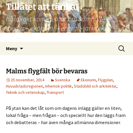
Hoppa
Tillåtet att tänka
till
hårdkokt kommentar om samhälle –
innehåll
media – ekonomi – energi – arkitektur –
kultur – politik
Sök
Meny
efter:
Malms flygfält bör bevaras
25 november, 2014
Svenska
Ekonomi
,
Flygplan
,
Huvudstadsregionen
,
Inhemsk politik
,
Stadsbild och arkitektur
,
Teknik och vetenskap
,
Transport
På ytan kan det låt som om dagens inlägg gäller en liten,
lokal fråga – men frågan – och speciellt hur den läggs fram
och debatteras – har även många allmänna dimensioner.