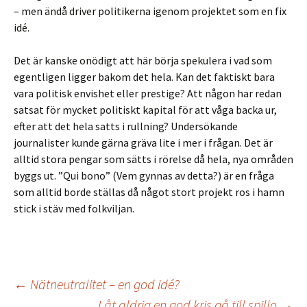
– men ändå driver politikerna igenom projektet som en fix
idé.
Det är kanske onödigt att här börja spekulera i vad som
egentligen ligger bakom det hela. Kan det faktiskt bara
vara politisk envishet eller prestige? Att någon har redan
satsat för mycket politiskt kapital för att våga backa ur,
efter att det hela satts i rullning? Undersökande
journalister kunde gärna gräva lite i mer i frågan. Det är
alltid stora pengar som sätts i rörelse då hela, nya områden
byggs ut. ”Qui bono” (Vem gynnas av detta?) är en fråga
som alltid borde ställas då något stort projekt ros i hamn
stick i stäv med folkviljan.
Inläggsnavigering
←
Nätneutralitet – en god idé?
Låt aldrig en god kris gå till spillo
→