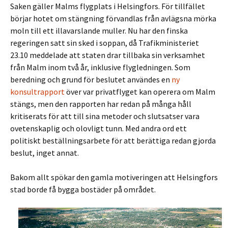
Saken gäller Malms flygplats i Helsingfors. För tillfället
börjar hotet om stängning förvandlas från avlägsna mörka
moln till ett illavarslande muller. Nu har den finska
regeringen satt sin sked i soppan, då Trafikministeriet
23.10 meddelade att staten drar tillbaka sin verksamhet
från Malm inom två år, inklusive flygledningen. Som
beredning och grund för beslutet användes en
ny
konsultrapport
över var privatflyget kan operera om Malm
stängs, men den rapporten har redan på många håll
kritiserats för att till sina metoder och slutsatser vara
ovetenskaplig och olovligt tunn. Med andra ord ett
politiskt beställningsarbete för att berättiga redan gjorda
beslut, inget annat.
Bakom allt spökar den gamla motiveringen att Helsingfors
stad borde få bygga bostäder på området.