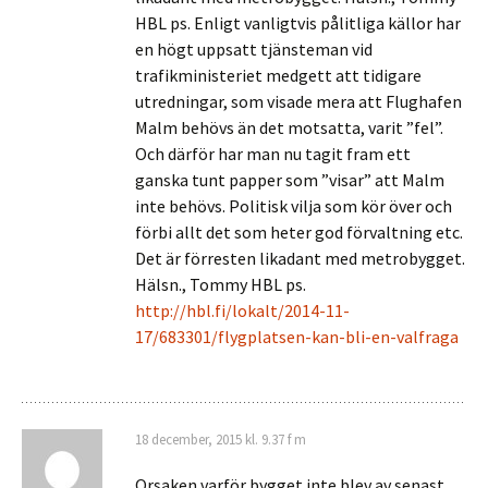
HBL ps. Enligt vanligtvis pålitliga källor har
en högt uppsatt tjänsteman vid
trafikministeriet medgett att tidigare
utredningar, som visade mera att Flughafen
Malm behövs än det motsatta, varit ”fel”.
Och därför har man nu tagit fram ett
ganska tunt papper som ”visar” att Malm
inte behövs. Politisk vilja som kör över och
förbi allt det som heter god förvaltning etc.
Det är förresten likadant med metrobygget.
Hälsn., Tommy HBL ps.
http://hbl.fi/lokalt/2014-11-
17/683301/flygplatsen-kan-bli-en-valfraga
18 december, 2015 kl. 9.37 f m
Orsaken varför bygget inte blev av senast,