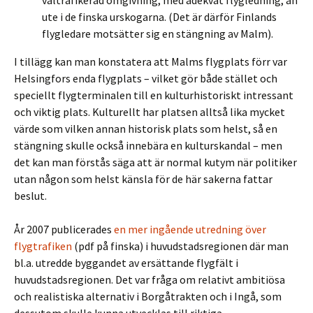
vältrafikerad omgivning, med adekvat flygledning, än
ute i de finska urskogarna. (Det är därför Finlands
flygledare motsätter sig en stängning av Malm).
I tillägg kan man konstatera att Malms flygplats förr var
Helsingfors enda flygplats – vilket gör både stället och
speciellt flygterminalen till en kulturhistoriskt intressant
och viktig plats. Kulturellt har platsen alltså lika mycket
värde som vilken annan historisk plats som helst, så en
stängning skulle också innebära en kulturskandal – men
det kan man förstås säga att är normal kutym när politiker
utan någon som helst känsla för de här sakerna fattar
beslut.
År 2007 publicerades
en mer ingående utredning över
flygtrafiken
(pdf på finska) i huvudstadsregionen där man
bl.a. utredde byggandet av ersättande flygfält i
huvudstadsregionen. Det var fråga om relativt ambitiösa
och realistiska alternativ i Borgåtrakten och i Ingå, som