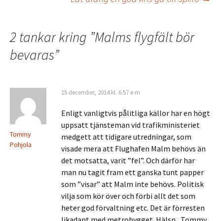
2 tankar kring ”
Malms flygfält bör
bevaras
”
15 december, 2014 kl. 6.57 e m
Enligt vanligtvis pålitliga källor har en högt
uppsatt tjänsteman vid trafikministeriet
Tommy
medgett att tidigare utredningar, som
Pohjola
visade mera att Flughafen Malm behövs än
det motsatta, varit ”fel”. Och därför har
man nu tagit fram ett ganska tunt papper
som ”visar” att Malm inte behövs. Politisk
vilja som kör över och förbi allt det som
heter god förvaltning etc. Det är förresten
likadant med metrobygget. Hälsn., Tommy