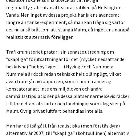
dessutom skulle kunna utvecklas till riktiga
regionalflygfält, utan att störa trafiken på Helsingfors-
Vanda. Men inget av dessa projekt har ju ens avancerat
längre än tanke-experiment, så man kan fråga sig varför
det nu är så bråttom att stänga Malm, då inget ens närapå
realistiskt alternativ föreligger.
Trafikministeriet pratar i sin senaste utredning om
”skapliga” förutsättningar för det (mycket nedsättande
beskrivna) ”hobbyflyget” – i Hyvinge och Nummela.
Nummela är dock redan tekniskt helt olämpligt, vilket
även framgår av rapporten, som i samma andetag
konstaterar att inte ens miljöloven och andra
samhällsstipulationer på dessa platser närmelsevis räcker
till för det antal starter och landningar som idag sker på
Malm. Övrig privat luftfart behandlas inte alls.
Man har alltså gått från realistiska (men förstås dyra)
alternativ år 2007, till ”skapliga” (kohtuullinen) alternativ