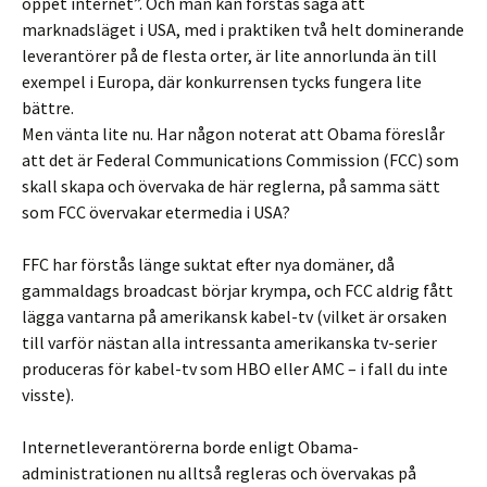
öppet internet”. Och man kan förstås säga att
marknadsläget i USA, med i praktiken två helt dominerande
leverantörer på de flesta orter, är lite annorlunda än till
exempel i Europa, där konkurrensen tycks fungera lite
bättre.
Men vänta lite nu. Har någon noterat att Obama föreslår
att det är Federal Communications Commission (FCC) som
skall skapa och övervaka de här reglerna, på samma sätt
som FCC övervakar etermedia i USA?
FFC har förstås länge suktat efter nya domäner, då
gammaldags broadcast börjar krympa, och FCC aldrig fått
lägga vantarna på amerikansk kabel-tv (vilket är orsaken
till varför nästan alla intressanta amerikanska tv-serier
produceras för kabel-tv som HBO eller AMC – i fall du inte
visste).
Internetleverantörerna borde enligt Obama-
administrationen nu alltså regleras och övervakas på