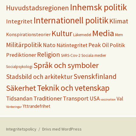
Inhemsk politik
Huvudstadsregionen
Internationell politik
Klimat
Integritet
Media
Kultur
Konspirationsteorier
Läkemedel
Mem
Militärpolitik
Nato
Peak Oil
Nätintegritet
Politik
Religion
Prediktioner
SARS-Cov-2
Sociala medier
Språk och symboler
Socialpsykologi
Svenskfinland
Stadsbild och arkitektur
Teknik och vetenskap
Säkerhet
Traditioner
Transport
Tidsandan
USA
Val
vaccination
Yttrandefrihet
Värderingar
Integritetspolicy
Drivs med WordPress