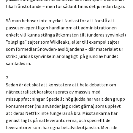
lika frånstötande – men för sådant finns det ju redan lagar.
Så man behöver inte mycket fantasi för att förstå att
passusen egentligen handlar om att administrationen
enkelt vill kunna stänga åtkomsten till (ur deras synvinkel)
”olagliga” sajter som Wikileaks, eller till exempel sajter
som förmedlar Snowden-avslöjandena – där materialet ur
strikt juridisk synvinkeln är olagligt på grund av hur det
samlades in.
2.
Sedan är det skäl att konstatera att hela debatten om
nätneutralitet karakteriserats av massvis med
missuppfattningar. Speciellt högljudda har varit den grupp
konsumenter (nu använder jag ordet gärna) som upplevt
att deras Netflix inte fungerar så bra. Misstankarna har
genast lagts på nätleverantörerna, och speciellt de
leverantörer som har egna betalvideotjänster. Men i de