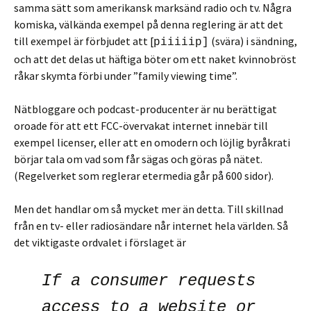
samma sätt som amerikansk marksänd radio och tv. Några
komiska, välkända exempel på denna reglering är att det
till exempel är förbjudet att [
(svära) i sändning,
piiiiip]
och att det delas ut häftiga böter om ett naket kvinnobröst
råkar skymta förbi under ”family viewing time”.
Nätbloggare och podcast-producenter är nu berättigat
oroade för att ett FCC-övervakat internet innebär till
exempel licenser, eller att en omodern och löjlig byråkrati
börjar tala om vad som får sägas och göras på nätet.
(Regelverket som reglerar etermedia går på 600 sidor).
Men det handlar om så mycket mer än detta. Till skillnad
från en tv- eller radiosändare når internet hela världen. Så
det viktigaste ordvalet i förslaget är
If a consumer requests
access to a website or