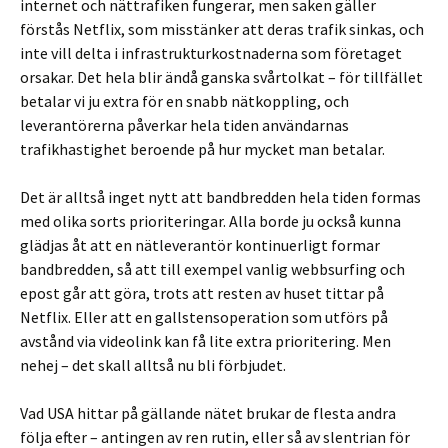
internet och nättrafiken fungerar, men saken gäller
förstås Netflix, som misstänker att deras trafik sinkas, och
inte vill delta i infrastrukturkostnaderna som företaget
orsakar. Det hela blir ändå ganska svårtolkat – för tillfället
betalar vi ju extra för en snabb nätkoppling, och
leverantörerna påverkar hela tiden användarnas
trafikhastighet beroende på hur mycket man betalar.
Det är alltså inget nytt att bandbredden hela tiden formas
med olika sorts prioriteringar. Alla borde ju också kunna
glädjas åt att en nätleverantör kontinuerligt formar
bandbredden, så att till exempel vanlig webbsurfing och
epost går att göra, trots att resten av huset tittar på
Netflix. Eller att en gallstensoperation som utförs på
avstånd via videolink kan få lite extra prioritering. Men
nehej – det skall alltså nu bli förbjudet.
Vad USA hittar på gällande nätet brukar de flesta andra
följa efter – antingen av ren rutin, eller så av slentrian för