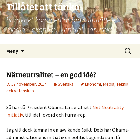
Hoppa
Tillåtet att tänka
till
hårdkokt kommentar om samhälle –
innehåll
media – ekonomi – energi – arkitektur –
kultur – politik
Sök
Meny
efter:
Nätneutralitet – en god idé?
17 november, 2014
Svenska
Ekonomi
,
Media
,
Teknik
och vetenskap
Så har då President Obama lanserat sitt
Net Neutrality-
initiativ
, till idel lovord och hurra-rop.
Jag vill dock lämna in en avvikande åsikt. Dels har Obama-
administrationens initiativ en politisk agenda som få