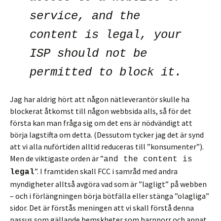
service, and the
content is legal, your
ISP should not be
permitted to block it.
Jag har aldrig hört att någon nätleverantör skulle ha
blockerat åtkomst till någon webbsida alls, så för det
första kan man fråga sig om det ens är nödvändigt att
börja lagstifta om detta. (Dessutom tycker jag det är synd
att vi alla nuförtiden alltid reduceras till ”konsumenter”).
Men de viktigaste orden är ”
and the content is
”. I framtiden skall FCC i samråd med andra
legal
myndigheter alltså avgöra vad som är ”lagligt” på webben
– och i förlängningen börja bötfälla eller stänga ”olagliga”
sidor. Det är förstås meningen att vi skall förstå denna
passus som gällande hemskheter som barnporr och annat