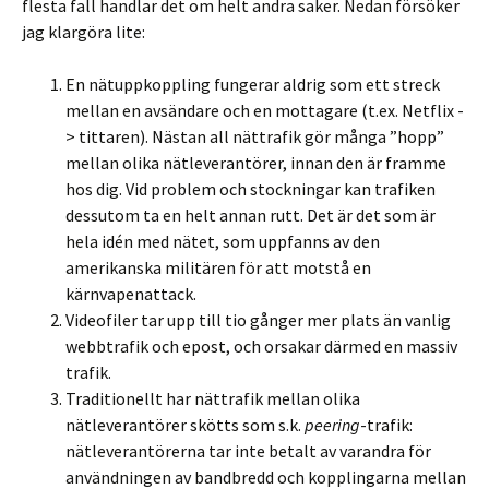
flesta fall handlar det om helt andra saker. Nedan försöker
jag klargöra lite:
En nätuppkoppling fungerar aldrig som ett streck
mellan en avsändare och en mottagare (t.ex. Netflix -
> tittaren). Nästan all nättrafik gör många ”hopp”
mellan olika nätleverantörer, innan den är framme
hos dig. Vid problem och stockningar kan trafiken
dessutom ta en helt annan rutt. Det är det som är
hela idén med nätet, som uppfanns av den
amerikanska militären för att motstå en
kärnvapenattack.
Videofiler tar upp till tio gånger mer plats än vanlig
webbtrafik och epost, och orsakar därmed en massiv
trafik.
Traditionellt har nättrafik mellan olika
nätleverantörer skötts som s.k.
peering
-trafik:
nätleverantörerna tar inte betalt av varandra för
användningen av bandbredd och kopplingarna mellan