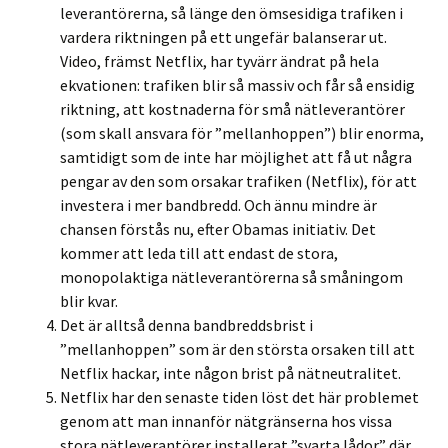
leverantörerna, så länge den ömsesidiga trafiken i
vardera riktningen på ett ungefär balanserar ut.
Video, främst Netflix, har tyvärr ändrat på hela
ekvationen: trafiken blir så massiv och får så ensidig
riktning, att kostnaderna för små nätleverantörer
(som skall ansvara för ”mellanhoppen”) blir enorma,
samtidigt som de inte har möjlighet att få ut några
pengar av den som orsakar trafiken (Netflix), för att
investera i mer bandbredd. Och ännu mindre är
chansen förstås nu, efter Obamas initiativ. Det
kommer att leda till att endast de stora,
monopolaktiga nätleverantörerna så småningom
blir kvar.
Det är alltså denna bandbreddsbrist i
”mellanhoppen” som är den största orsaken till att
Netflix hackar, inte någon brist på nätneutralitet.
Netflix har den senaste tiden löst det här problemet
genom att man innanför nätgränserna hos vissa
stora nätleverantörer installerat ”svarta lådor” där