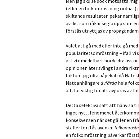
Men jag skulle dock motsätta mig
(eller en folkomröstning ordnas) p
skiftande resultaten pekar nämlig
av det som råkar segla upp som en 
förstås utnyttjas av propagandamak
Valet att gå med eller inte gå med
popularitetsomröstning – ifall vi 
att vi omedelbart borde dra oss ur
opinionen åter svängt i andra riktn
faktum jag ofta påpekat: då Natost
Natoanhängare
avfärda
hela folko
alltför viktig för att avgöras av fol
Detta selektiva sätt att hänvisa til
inget nytt, fenomenet återkommer 
konsekvensen när det gäller en frå
ställer förstås även en
folkomröst
en folkomröstning påverkar först