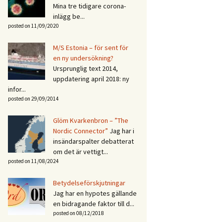
Mina tre tidigare corona-
inlägg be...
posted on 11/09/2020
M/S Estonia – för sent för
en ny undersökning?
Ursprunglig text 2014,
uppdatering april 2018: ny
infor...
posted on 29/09/2014
Glöm Kvarkenbron – ”The
Nordic Connector”
Jag har i
insändarspalter debatterat
om det är vettigt...
posted on 11/08/2024
Betydelseförskjutningar
Jag har en hypotes gällande
en bidragande faktor till d...
posted on 08/12/2018