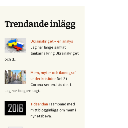
Trendande inlägg
Ukrainakriget – en analys
Jag har länge samlat
tankarna kring Ukrainakriget
och d...
Mem, myter och ikonografi
under kristider
Del 2 i
Corona-serien. Läs del 1.
Jag har tidigare tagi...
Tidsandan
I samband med
mitt blogginlägg om mem i
nyhetsbeva...