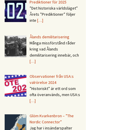
Prediktioner för 2025
”Det historiska världsläget”
Årets ”Prediktioner” följer
inte
[…]
Ålands demilitarisering
Många missförstånd råder
kring vad Ålands
demilitarisering innebär, och
[…]
Observationer från USA:s
valrörelse 2024
”Historiskt” är ett ord som
ofta överanvänds, men USA:s
[…]
Glöm Kvarkenbron – ”The
Nordic Connector”
Jag har i insändarspalter