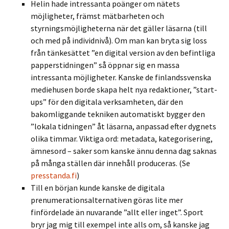
Helin hade intressanta poänger om nätets
möjligheter, främst mätbarheten och
styrningsmöjligheterna när det gäller läsarna (till
och med på individnivå). Om man kan bryta sig loss
från tänkesättet ”en digital version av den befintliga
papperstidningen” så öppnar sig en massa
intressanta möjligheter. Kanske de finlandssvenska
mediehusen borde skapa helt nya redaktioner, ”start-
ups” för den digitala verksamheten, där den
bakomliggande tekniken automatiskt bygger den
”lokala tidningen” åt läsarna, anpassad efter dygnets
olika timmar. Viktiga ord: metadata, kategorisering,
ämnesord – saker som kanske ännu denna dag saknas
på många ställen där innehåll produceras. (Se
presstanda.fi
)
Till en början kunde kanske de digitala
prenumerationsalternativen göras lite mer
finfördelade än nuvarande ”allt eller inget”. Sport
bryr jag mig till exempel inte alls om, så kanske jag