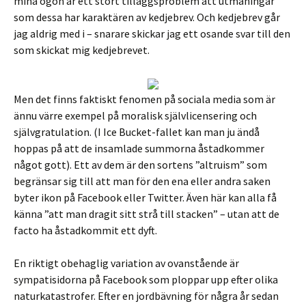
mina ögon är ett stort tilläggsproblem att utmaningar
som dessa har karaktären av kedjebrev. Och kedjebrev går
jag aldrig med i – snarare skickar jag ett osande svar till den
som skickat mig kedjebrevet.
Men det finns faktiskt fenomen på sociala media som är
ännu värre exempel på moralisk självlicensering och
självgratulation. (I Ice Bucket-fallet kan man ju ändå
hoppas på att de insamlade summorna åstadkommer
något gott). Ett av dem är den sortens ”altruism” som
begränsar sig till att man för den ena eller andra saken
byter ikon på Facebook eller Twitter. Även här kan alla få
känna ”att man dragit sitt strå till stacken” – utan att de
facto ha åstadkommit ett dyft.
En riktigt obehaglig variation av ovanstående är
sympatisidorna på Facebook som ploppar upp efter olika
naturkatastrofer. Efter en jordbävning för några år sedan