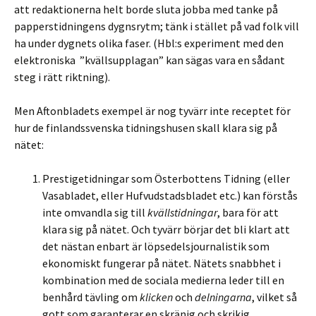
att redaktionerna helt borde sluta jobba med tanke på
papperstidningens dygnsrytm; tänk i stället på vad folk vill
ha under dygnets olika faser. (Hbl:s experiment med den
elektroniska ”kvällsupplagan” kan sägas vara en sådant
steg i rätt riktning).
Men Aftonbladets exempel är nog tyvärr inte receptet för
hur de finlandssvenska tidningshusen skall klara sig på
nätet:
Prestigetidningar som Österbottens Tidning (eller
Vasabladet, eller Hufvudstadsbladet etc.) kan förstås
inte omvandla sig till
kvällstidningar
, bara för att
klara sig på nätet. Och tyvärr börjar det bli klart att
det nästan enbart är löpsedelsjournalistik som
ekonomiskt fungerar på nätet. Nätets snabbhet i
kombination med de sociala medierna leder till en
benhård tävling om
klicken
och
delningarna
, vilket så
gott som garanterar en skränig och skrikig