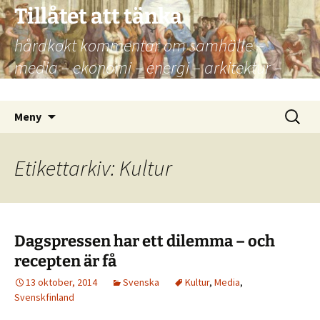
Hoppa
Tillåtet att tänka
till
hårdkokt kommentar om samhälle –
innehåll
media – ekonomi – energi – arkitektur –
kultur – politik
Sök
Meny
efter:
Etikettarkiv: Kultur
Dagspressen har ett dilemma – och
recepten är få
13 oktober, 2014
Svenska
Kultur
,
Media
,
Svenskfinland