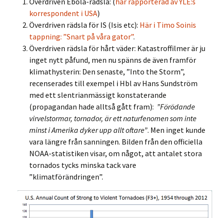
Överdriven Ebola-rädsla: (
här rapporterad av YLE:s
korrespondent i USA
)
Överdriven rädsla för IS (Isis etc):
Här i Timo Soinis
tappning: ”Snart på våra gator”
.
Överdriven rädsla för hårt väder: Katastroffilmer är ju
inget nytt påfund, men nu spänns de även framför
klimathysterin: Den senaste, ”Into the Storm”,
recenserades till exempel i Hbl av Hans Sundström
med ett slentrianmässigt konstaterande
(propagandan hade alltså gått fram):
”Förödande
virvelstormar, tornador, är ett naturfenomen som inte
minst i Amerika dyker upp allt oftare”
. Men inget kunde
vara längre från sanningen. Bilden från den officiella
NOAA-statistiken visar, om något, att antalet stora
tornados tycks minska tack vare
”klimatförändringen”.