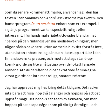
Som du senare kommer att märka, använder jag i den här
texten Stan Saanilas och André Wickströms nya sketch- och
humorprogram
Detta om detta
enbart som ett exempel. I
sig är ju programmet varken speciellt roligt eller
intressant. I förhandsmaterialet utlovades bland annat
”parodi på den finlandssvenska mediebevakningen”, men
någon sådan dekonstruktion av media blev det förstås inte,
utan nästan enbart inslag där duon läste upp artiklar i den
finlandssvenska pressen, och med ett slags stand-up-
komik gjorde sig lite smålustiga över de lokalt färgade
ämnena. Att de därefter hejdlöst skrattade åt sina egna
vitsar gjorde det inte mer roligt, snarare tvärtom.
Jag har upprepat mig hes kring detta tidigare: Det räcker
inte bara att fösa ihop två talanger och hoppas på att det
uppstår magi. Det behövs ett team av
skrivare
, om man
hoppas på att skapa något som på riktigt är roligt – och