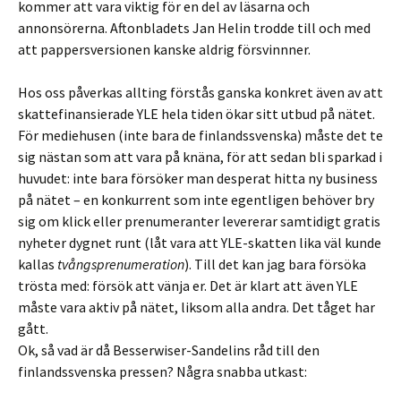
kommer att vara viktig för en del av läsarna och
annonsörerna. Aftonbladets Jan Helin trodde till och med
att pappersversionen kanske aldrig försvinnner.
Hos oss påverkas allting förstås ganska konkret även av att
skattefinansierade YLE hela tiden ökar sitt utbud på nätet.
För mediehusen (inte bara de finlandssvenska) måste det te
sig nästan som att vara på knäna, för att sedan bli sparkad i
huvudet: inte bara försöker man desperat hitta ny business
på nätet – en konkurrent som inte egentligen behöver bry
sig om klick eller prenumeranter levererar samtidigt gratis
nyheter dygnet runt (låt vara att YLE-skatten lika väl kunde
kallas
tvångsprenumeration
). Till det kan jag bara försöka
trösta med: försök att vänja er. Det är klart att även YLE
måste vara aktiv på nätet, liksom alla andra. Det tåget har
gått.
Ok, så vad är då Besserwiser-Sandelins råd till den
finlandssvenska pressen? Några snabba utkast: