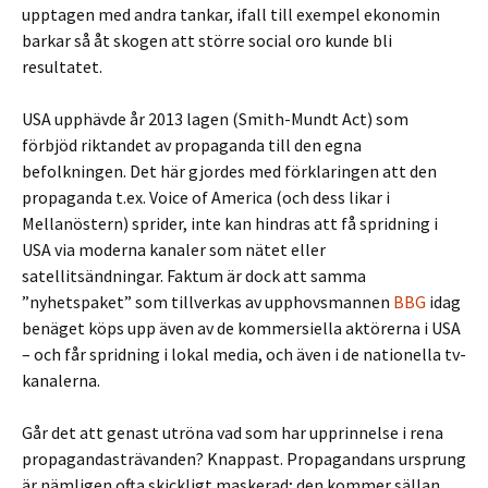
upptagen med andra tankar, ifall till exempel ekonomin
barkar så åt skogen att större social oro kunde bli
resultatet.
USA upphävde år 2013 lagen (Smith-Mundt Act) som
förbjöd riktandet av propaganda till den egna
befolkningen. Det här gjordes med förklaringen att den
propaganda t.ex. Voice of America (och dess likar i
Mellanöstern) sprider, inte kan hindras att få spridning i
USA via moderna kanaler som nätet eller
satellitsändningar. Faktum är dock att samma
”nyhetspaket” som tillverkas av upphovsmannen
BBG
idag
benäget köps upp även av de kommersiella aktörerna i USA
– och får spridning i lokal media, och även i de nationella tv-
kanalerna.
Går det att genast utröna vad som har upprinnelse i rena
propagandasträvanden? Knappast. Propagandans ursprung
är nämligen ofta skickligt maskerad; den kommer sällan