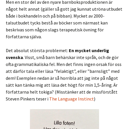
Men en stor del av den nyare barnboksproduktionen är
något helt annat (gäller så gott jag kunnat utröna utbudet
både i bokhandeln och på bibban). Mycket av 2000-
talsutbudet tycks bestå av böcker som närmast kan
beskrivas som någon slags terapeutisk övning för
författarna själva.
Det absolut största problemet:
En mycket underlig
svenska
. Visst, små barn behärskar inte språk, och de gör
ofta grammatikaliska fel. Men det finns ingen orsak för oss
att därför tala eller läsa ”felaktigt”, eller ”barnsligt” med
dem! Exemplen nedan är så horribla att jag inte på något
sätt kan tänka mig att läsa det högt för min 1,5-åring. Är
författarna helt tokiga? (Misstänker att de missförstått
Steven Pinkers teser i
The Language Instinct
)