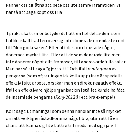
känner oss tillåtna att bete oss lite sämre i framtiden. Vi
har så att säga köpt oss fria.
I praktiska termer betyder det att en hel del av dem som
hällde iskallt vatten över sig inte donerade en endaste cent
till ”den goda saken”. Eller att de som donerade något,
donerade mycket lite. Eller att de som donerade lite mer,
inte donerar något alls framöver, till andra värdefulla saker.
Man har så att säga ”gjort sitt”. Och ifall
mottagaren
av
pengarna (som oftast ingen ids kolla upp) inte är speciellt
effektiv i sitt arbete, orsakar man en direkt negativ effekt,
ifall en effektivare hjälporganisation i stället kunde ha fått
de insamlade pengarna (
Kony 2012
är ett bra exempel).
Kort sagt: utmaningar som denna handlar inte så mycket
om att verkligen åstadkomma något bra, utan att få en
chans att känna sig lite bättre till mods med sig själv. I