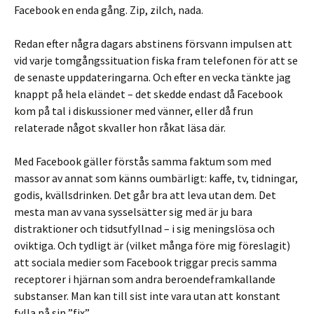
Facebook en enda gång. Zip, zilch, nada.
Redan efter några dagars abstinens försvann impulsen att
vid varje tomgångssituation fiska fram telefonen för att se
de senaste uppdateringarna. Och efter en vecka tänkte jag
knappt på hela eländet – det skedde endast då Facebook
kom på tal i diskussioner med vänner, eller då frun
relaterade något skvaller hon råkat läsa där.
Med Facebook gäller förstås samma faktum som med
massor av annat som känns oumbärligt: kaffe, tv, tidningar,
godis, kvällsdrinken. Det går bra att leva utan dem. Det
mesta man av vana sysselsätter sig med är ju bara
distraktioner och tidsutfyllnad – i sig meningslösa och
oviktiga. Och tydligt är (vilket många före mig föreslagit)
att sociala medier som Facebook triggar precis samma
receptorer i hjärnan som andra beroendeframkallande
substanser. Man kan till sist inte vara utan att konstant
fylla på sin ”fix”.