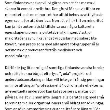
Som finlandssvenskar vill vi gärna tro att det mesta vi
skapar är exceptionellt bra. Det gör vi för att vi tillhör en
minoritet, och en minoritet har alltid behov av att lyfta sin
egen svans för att överleva. Men att vi hör till en minoritet
kan ju inte automatiskt tillskriva oss några kulturella
egenskaper
utöver
majoritetsbefolkningen. Visst, ur
majoritetens synvinkel är det vi pysslar med säkert lite
kuriöst
, men precis som med alla andra folkgrupper så är
det mesta
vi producerar förstås mediokert och
medelmåttigt.
Därför är jag lite orolig då samtliga finlandssvenska fonder
och stiftelser nu börjat efterlysa ”goda” projekt- och
understödsansökningar. Man vill inte ge ifrån sig penningar
om inte allting är ”professionellt”, och om inte effekterna
av eventuella understöd kan kategoriseras, mätas och
påvisas. Helst vill man inte längre alls befatta sig med små
föreningars eller organisationers små bidragsansökningar.
Som ansökningsmotivering duger alltså inte längre ”För