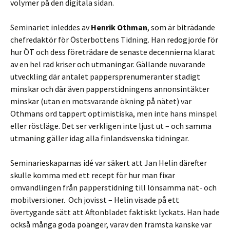
volymer på den digitala sidan.
Seminariet inleddes av
Henrik Othman
, som är biträdande
chefredaktör för Österbottens Tidning. Han redogjorde för
hur ÖT och dess företrädare de senaste decennierna klarat
av en hel rad kriser och utmaningar. Gällande nuvarande
utveckling där antalet pappersprenumeranter stadigt
minskar och där även papperstidningens annonsintäkter
minskar (utan en motsvarande ökning på nätet) var
Othmans ord tappert optimistiska, men inte hans minspel
eller röstläge. Det ser verkligen inte ljust ut – och samma
utmaning gäller idag alla finlandsvenska tidningar.
Seminarieskaparnas idé var säkert att Jan Helin därefter
skulle komma med ett recept för hur man fixar
omvandlingen från papperstidning till lönsamma nät- och
mobilversioner. Och jovisst – Helin visade på ett
övertygande sätt att Aftonbladet faktiskt lyckats. Han hade
också många goda poänger, varav den främsta kanske var