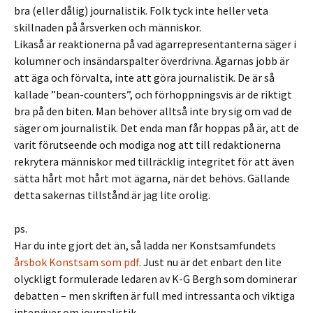
bra (eller dålig) journalistik. Folk tyck inte heller veta
skillnaden på årsverken och människor.
Likaså är reaktionerna på vad ägarrepresentanterna säger i
kolumner och insändarspalter överdrivna. Ägarnas jobb är
att äga och förvalta, inte att göra journalistik. De är så
kallade ”bean-counters”, och förhoppningsvis är de riktigt
bra på den biten. Man behöver alltså inte bry sig om vad de
säger om journalistik. Det enda man får hoppas på är, att de
varit förutseende och modiga nog att till redaktionerna
rekrytera människor med tillräcklig integritet för att även
sätta hårt mot hårt mot ägarna, när det behövs. Gällande
detta sakernas tillstånd är jag lite orolig.
ps.
Har du inte gjort det än, så ladda ner Konstsamfundets
årsbok Konstsam som pdf
. Just nu är det enbart den lite
olyckligt formulerade ledaren av K-G Bergh som dominerar
debatten – men skriften är full med intressanta och viktiga
intervjuer om journalistik.