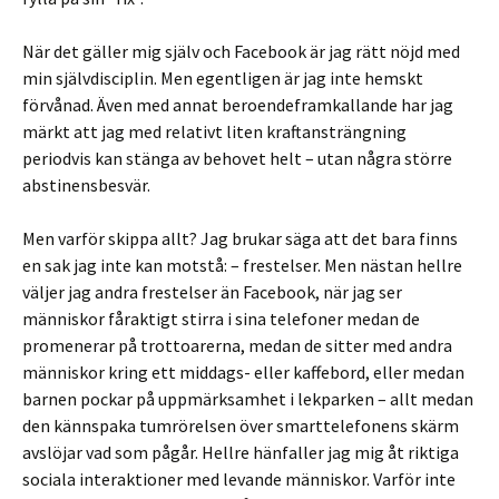
När det gäller mig själv och Facebook är jag rätt nöjd med
min självdisciplin. Men egentligen är jag inte hemskt
förvånad. Även med annat beroendeframkallande har jag
märkt att jag med relativt liten kraftansträngning
periodvis kan stänga av behovet helt – utan några större
abstinensbesvär.
Men varför skippa allt? Jag brukar säga att det bara finns
en sak jag inte kan motstå: – frestelser. Men nästan hellre
väljer jag andra frestelser än Facebook, när jag ser
människor fåraktigt stirra i sina telefoner medan de
promenerar på trottoarerna, medan de sitter med andra
människor kring ett middags- eller kaffebord, eller medan
barnen pockar på uppmärksamhet i lekparken – allt medan
den kännspaka tumrörelsen över smarttelefonens skärm
avslöjar vad som pågår. Hellre hänfaller jag mig åt riktiga
sociala interaktioner med levande människor. Varför inte