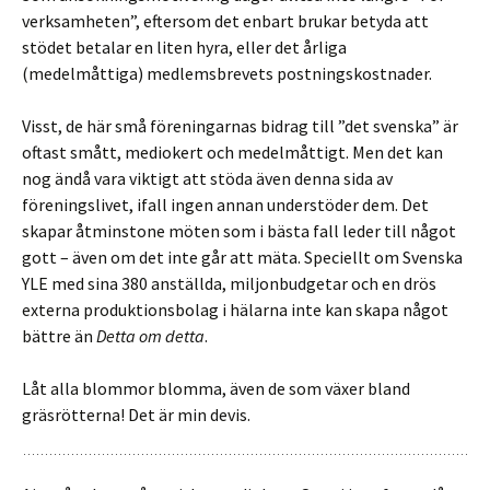
verksamheten”, eftersom det enbart brukar betyda att
stödet betalar en liten hyra, eller det årliga
(medelmåttiga) medlemsbrevets postningskostnader.
Visst, de här små föreningarnas bidrag till ”det svenska” är
oftast smått, mediokert och medelmåttigt. Men det kan
nog ändå vara viktigt att stöda även denna sida av
föreningslivet, ifall ingen annan understöder dem. Det
skapar åtminstone möten som i bästa fall leder till något
gott – även om det inte går att mäta. Speciellt om Svenska
YLE med sina 380 anställda, miljonbudgetar och en drös
externa produktionsbolag i hälarna inte kan skapa något
bättre än
Detta om detta
.
Låt alla blommor blomma, även de som växer bland
gräsrötterna! Det är min devis.