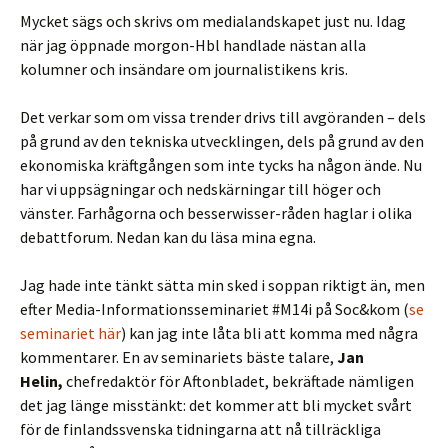
Mycket sägs och skrivs om medialandskapet just nu. Idag
när jag öppnade morgon-Hbl handlade nästan alla
kolumner och insändare om journalistikens kris.
Det verkar som om vissa trender drivs till avgöranden – dels
på grund av den tekniska utvecklingen, dels på grund av den
ekonomiska kräftgången som inte tycks ha någon ände. Nu
har vi uppsägningar och nedskärningar till höger och
vänster. Farhågorna och besserwisser-råden haglar i olika
debattforum. Nedan kan du läsa mina egna.
Jag hade inte tänkt sätta min sked i soppan riktigt än, men
efter Media-Informationsseminariet #M14i på Soc&kom (
se
seminariet här
) kan jag inte låta bli att komma med några
kommentarer. En av seminariets bäste talare,
Jan
Helin,
chefredaktör för Aftonbladet, bekräftade nämligen
det jag länge misstänkt: det kommer att bli mycket svårt
för de finlandssvenska tidningarna att nå tillräckliga