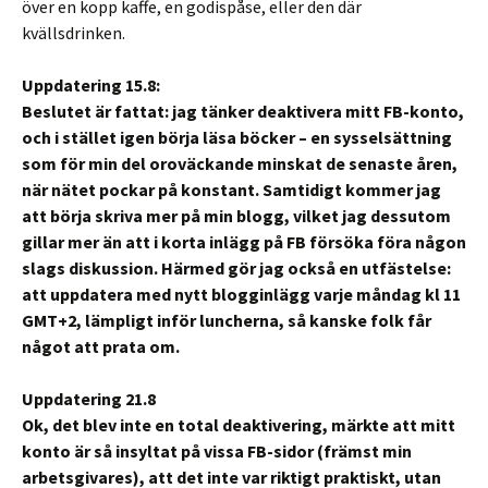
över en kopp kaffe, en godispåse, eller den där
kvällsdrinken.
Uppdatering 15.8:
Beslutet är fattat: jag tänker deaktivera mitt FB-konto,
och i stället igen börja läsa böcker – en sysselsättning
som för min del
oroväckande
minskat de senaste åren,
när nätet pockar på konstant. Samtidigt kommer jag
att börja skriva mer på min blogg, vilket jag dessutom
gillar mer än att i korta inlägg på FB försöka föra någon
slags diskussion. Härmed gör jag också en utfästelse:
att uppdatera med nytt blogginlägg varje måndag kl 11
GMT+2, lämpligt inför luncherna, så kanske folk får
något att prata om.
Uppdatering 21.8
Ok, det blev inte en total deaktivering, märkte att mitt
konto är så insyltat på vissa FB-sidor (främst min
arbetsgivares), att det inte var riktigt praktiskt, utan