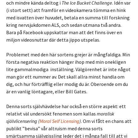
och mindre kända deltog i
The Ice Bucket Challenge
. Idén var
(i stort sett) att framför en videokamera tömma en hink
med isvatten över huvudet, betala en summa till forskning
kring nervsjukdomen ALS, och sedan utmana två andra.
Bara på Facebook uppskattar man att det finns över en
miljon videosnuttar där detta jippo utspelas.
Problemet med den här sortens grejer är mångfaldiga. Min
första negativa reaktion hänger ihop med min onekligen
lite gammalmodiga inställning. Välgörenhet är inte något
man gör ett nummer av. Det skall allra minst handla om
dig, och hur förträfflig eller modig du är. Oberoende om du
är en vanlig löntagare, eller Bill Gates.
Denna sorts självhävdelse har också en större aspekt: ett
relativt väl undersökt fenomen som kallas
moralisk
självlicensering (
Moral Self Licensing
)
. Om vi fått en chans att
publikt ”bevisa” vår altruism med denna sorts
smärtsamma självgissling leder det i många fall till att vi