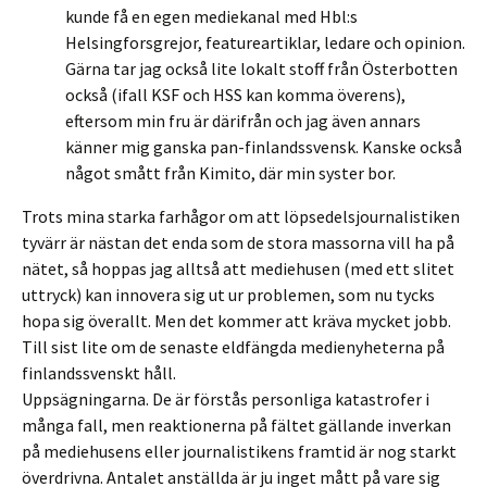
kunde få en egen mediekanal med Hbl:s
Helsingforsgrejor, featureartiklar, ledare och opinion.
Gärna tar jag också lite lokalt stoff från Österbotten
också (ifall KSF och HSS kan komma överens),
eftersom min fru är därifrån och jag även annars
känner mig ganska pan-finlandssvensk. Kanske också
något smått från Kimito, där min syster bor.
Trots mina starka farhågor om att löpsedelsjournalistiken
tyvärr är nästan det enda som de stora massorna vill ha på
nätet, så hoppas jag alltså att mediehusen (med ett slitet
uttryck) kan innovera sig ut ur problemen, som nu tycks
hopa sig överallt. Men det kommer att kräva mycket jobb.
Till sist lite om de senaste eldfängda medienyheterna på
finlandssvenskt håll.
Uppsägningarna. De är förstås personliga katastrofer i
många fall, men reaktionerna på fältet gällande inverkan
på mediehusens eller journalistikens framtid är nog starkt
överdrivna. Antalet anställda är ju inget mått på vare sig