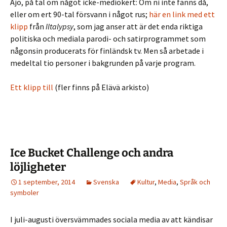
Ajo, på tal om något icke-mediokert: Om ni inte fanns då,
eller om ert 90-tal försvann i något rus;
här en link med ett
klipp
från
Iltalypsy
, som jag anser att är det enda riktiga
politiska och mediala parodi- och satirprogrammet som
någonsin producerats för finländsk tv. Men så arbetade i
medeltal tio personer i bakgrunden på varje program.
Ett klipp till
(fler finns på Elävä arkisto)
Ice Bucket Challenge och andra
löjligheter
1 september, 2014
Svenska
Kultur
,
Media
,
Språk och
symboler
I juli-augusti översvämmades sociala media av att kändisar