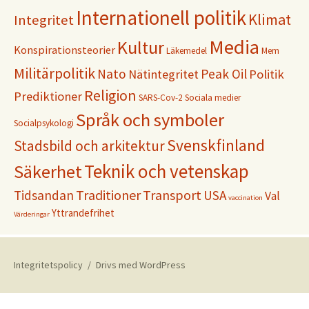
Internationell politik
Klimat
Integritet
Media
Kultur
Konspirationsteorier
Läkemedel
Mem
Militärpolitik
Nato
Peak Oil
Nätintegritet
Politik
Religion
Prediktioner
SARS-Cov-2
Sociala medier
Språk och symboler
Socialpsykologi
Svenskfinland
Stadsbild och arkitektur
Teknik och vetenskap
Säkerhet
Traditioner
Transport
Tidsandan
USA
Val
vaccination
Yttrandefrihet
Värderingar
Integritetspolicy
Drivs med WordPress