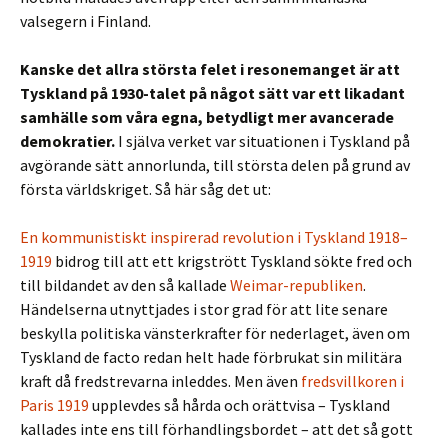
valsegern i Finland.
Kanske det allra största felet i resonemanget är att
Tyskland på 1930-talet på något sätt var ett likadant
samhälle som våra egna, betydligt mer avancerade
demokratier.
I själva verket var situationen i Tyskland på
avgörande sätt annorlunda, till största delen på grund av
första världskriget. Så här såg det ut:
En kommunistiskt inspirerad revolution i Tyskland 1918–
1919
bidrog till att ett krigstrött Tyskland sökte fred och
till bildandet av den så kallade
Weimar-republiken
.
Händelserna utnyttjades i stor grad för att lite senare
beskylla politiska vänsterkrafter för nederlaget, även om
Tyskland de facto redan helt hade förbrukat sin militära
kraft då fredstrevarna inleddes. Men även
fredsvillkoren i
Paris 1919
upplevdes så hårda och orättvisa – Tyskland
kallades inte ens till förhandlingsbordet – att det så gott