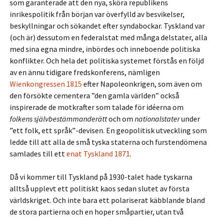
som garanterade att den nya, sköra republikens
inrikespolitik från början var överfylld av besvikelser,
beskyllningar och sökandet efter syndabockar. Tyskland var
(och är) dessutom en federalstat med många delstater, alla
med sina egna mindre, inbördes och inneboende politiska
konflikter. Och hela det politiska systemet förstås en följd
av en ännu tidigare fredskonferens, nämligen
Wienkongressen 1815
efter Napoleonkrigen, som även om
den försökte cementera ”den gamla världen” också
inspirerade de motkrafter som talade för idéerna om
folkens självbestämmanderätt
och om
nationalstater
under
”ett folk, ett språk”-devisen. En geopolitisk utveckling som
ledde till att alla de små tyska staterna och furstendömena
samlades till ett
enat Tyskland 1871
.
Då vi kommer till Tyskland på 1930-talet hade tyskarna
alltså upplevt ett politiskt kaos sedan slutet av första
världskriget. Och inte bara ett polariserat käbblande bland
de stora partierna och en hoper småpartier, utan två