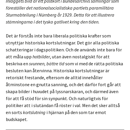
Inläggets bild är ett postkort i Bundesarchivs samlingar som
föreställer det nationalsocialistiska partiets paramilitära
Sturmabteilung i Nürnberg år 1929. Detta för att illustrera
stämningarna i det tyska gatlivet kring den tiden.
Det är förstås inte bara liberala politiska krafter som
utnyttjar historiska kortslutningar. Det gör alla politiska
schatteringar i dagspolitiken. Och de används inte bara för
att måla upp
hotbilder
, utan även nostalgiskt för att
beskriva en
svunnen, bättre tid
som vi med de rätta politiska
besluten kan återvinna. Historiska kortslutningar är
retoriskt frestande, eftersom de alltid innehåller
åtminstone en gnutta sanning, och det därför fort går att
skapa bilder i huvudet på lyssnarskaran, och därmed även
för att få stöd för sin synpunkt. Och naturligtvis för
politiker att i slutändan få röster i val. Men det sker alltså
en sorts
kortslutning
i hjärnan på den som tar emot
budskapet.