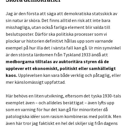
Jag är den första att säga att demokratiska statsskick av
sin natur är sköra. Det finns alltid en risk att inte bara
misshagliga, utan också farliga element blir valda till
beslutsposter. Därför ska politiska processer som vi
plockar ur historien definitivt hållas upp som varnande
exempel på hur illa det i värsta fall kan gå. Ur min synvinkel
är den största lärdomen från Tyskland 1933 ändå att
medborgarna tilltalas av auktoritära styren då de
upplever ett ekonomiskt, politiskt eller samhälleligt
kaos.
Upplevelsen kan vara både verklig och påtaglig, eller
mer känslomässigt uppfattad.
Här behövs en liten utvikning, eftersom det tyska 1930-tals
exemplet även – och alldeles berättigat – även lyfts upp
som en varning för hur det kan gå för minoriteter då
patologiska idéer som rasism kombineras med politik. Men
även här tror jag faktiskt en hel del skiljer sig från dagens