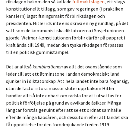
riksdagen bakom den så kallade
fullmaktslagen
, ett slags
konstitutionellt tillägg, som gav regeringen (i praktiken
kanslern) lagstiftningsmakt förbi riksdagen och
presidenten. Hitler ids inte ens skriva en ny grundlag, på det
sätt som de kommunistiska diktatorerna i Sovjetunionen
gjorde. Weimar-konstitutionen förblir därför på pappret i
kraft ända till 1949, medan den tyska riksdagen förpassas
till en politisk gummistämpel.
Det är alltså
kombinationen
av allt det ovanstående som
leder till att ett åtminstone i andan demokratiskt land
sjunker in i diktatorskap. Att hela landet inte bara fogar sig,
utan de facto i stora massor sluter upp bakom Hitler
handlar alltså inte enbart om rädsla för att utsättas för
politisk förföljelse på grund av avvikande åsikter. Många
längtar förstås genuint efter att se ett ordnat samhälle
efter de många kaosåren, och dessutom efter att landet ska
få upprättelse för den förödmjukande freden 1919.