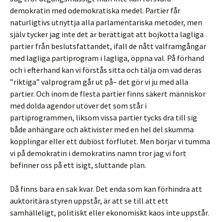
demokratin med odemokratiska medel. Partier får
naturligtivs utnyttja alla parlamentariska metoder, men
själv tycker jag inte det är berättigat att bojkotta lagliga
partier från beslutsfattandet, ifall de nått valframgångar
med lagliga partiprogram i lagliga, öppna val. På förhand
och i efterhand kan vi förstås sitta och tälja om vad deras
”riktiga” valprogram går ut på– det gör vi ju med alla
partier. Och inom de flesta partier finns säkert människor
med dolda agendor utöver det som står i
partiprogrammen, liksom vissa partier tycks dra till sig
både anhängare och aktivister med en hel del skumma
kopplingar eller ett dubiöst förflutet. Men börjar vi tumma
vi på demokratin i demokratins namn tror jag vi fort
befinner oss på ett isigt, sluttande plan.
Då finns bara en sak kvar. Det enda som kan förhindra att
auktoritära styren uppstår, är att se till att ett
samhälleligt, politiskt eller ekonomiskt kaos inte uppstår.