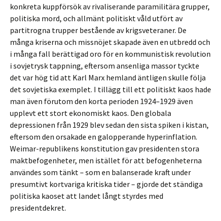
konkreta kuppförsök av rivaliserande paramilitära grupper,
politiska mord, och allmänt politiskt våld utfört av
partitrogna trupper bestående av krigsveteraner. De
många kriserna och missnöjet skapade även en utbredd och
i många fall berättigad oro för en kommunistisk revolution
i sovjetrysk tappning, eftersom ansenliga massor tyckte
det var hög tid att Karl Marx hemland äntligen skulle följa
det sovjetiska exemplet. I tillägg till ett politiskt kaos hade
man även förutom den korta perioden 1924–1929 även
upplevt ett stort ekonomiskt kaos. Den globala
depressionen från 1929 blev sedan den sista spiken i kistan,
eftersom den orsakade en galopperande hyperinflation.
Weimar-republikens konstitution gav presidenten stora
maktbefogenheter, men istället för att befogenheterna
användes som tänkt – som en balanserade kraft under
presumtivt kortvariga kritiska tider – gjorde det ständiga
politiska kaoset att landet långt styrdes med
presidentdekret.