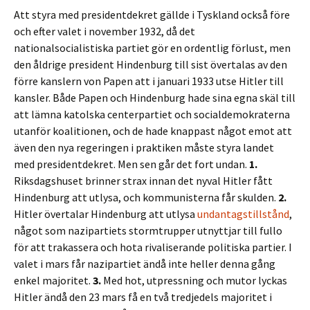
Att styra med presidentdekret gällde i Tyskland också före
och efter valet i november 1932, då det
nationalsocialistiska partiet gör en ordentlig förlust, men
den åldrige president Hindenburg till sist övertalas av den
förre kanslern von Papen att i januari 1933 utse Hitler till
kansler. Både Papen och Hindenburg hade sina egna skäl till
att lämna katolska centerpartiet och socialdemokraterna
utanför koalitionen, och de hade knappast något emot att
även den nya regeringen i praktiken måste styra landet
med presidentdekret. Men sen går det fort undan.
1.
Riksdagshuset brinner strax innan det nyval Hitler fått
Hindenburg att utlysa, och kommunisterna får skulden.
2.
Hitler övertalar Hindenburg att utlysa
undantagstillstånd
,
något som nazipartiets stormtrupper utnyttjar till fullo
för att trakassera och hota rivaliserande politiska partier. I
valet i mars får nazipartiet ändå inte heller denna gång
enkel majoritet.
3.
Med hot, utpressning och mutor lyckas
Hitler ändå den 23 mars få en två tredjedels majoritet i