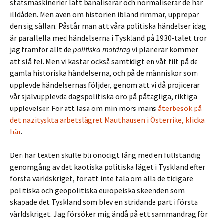
statsmaskinerier lätt banaliserar och normaliserar de här
illdåden. Men även om historien ibland rimmar, upprepar
den sig sällan. Påstår man att våra politiska händelser idag
är parallella med händelserna i Tyskland på 1930-talet tror
jag framför allt de
politiska motdrag
vi planerar kommer
att slå fel. Men vi kastar också samtidigt en våt filt på de
gamla historiska händelserna, och på de människor som
upplevde händelsernas följder, genom att vi då projicerar
vår självupplevda dagspolitiska oro på påtagliga, riktiga
upplevelser. För att läsa om min mors mans
återbesök på
det nazityskta arbetslägret Mauthausen i Österrike, klicka
här
.
Den här texten skulle bli onödigt lång med en fullständig
genomgång av det kaotiska politiska läget i Tyskland efter
första världskriget, för att inte tala om alla de tidigare
politiska och geopolitiska europeiska skeenden som
skapade det Tyskland som blev en stridande part i första
världskriget. Jag försöker mig ändå på ett sammandrag för