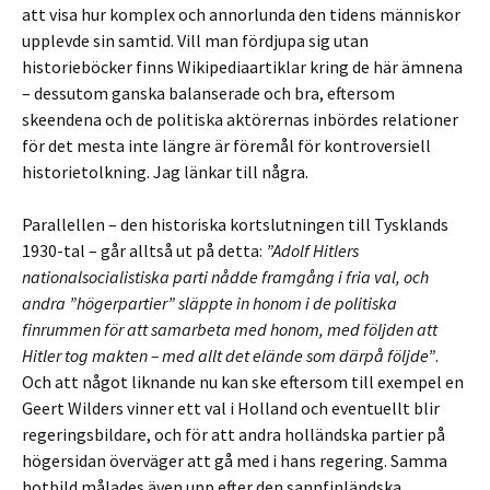
att visa hur komplex och annorlunda den tidens människor
upplevde sin samtid. Vill man fördjupa sig utan
historieböcker finns Wikipediaartiklar kring de här ämnena
– dessutom ganska balanserade och bra, eftersom
skeendena och de politiska aktörernas inbördes relationer
för det mesta inte längre är föremål för kontroversiell
historietolkning. Jag länkar till några.
Parallellen – den historiska kortslutningen till Tysklands
1930-tal – går alltså ut på detta:
”Adolf Hitlers
nationalsocialistiska parti nådde framgång i fria val, och
andra ”högerpartier” släppte in honom i de politiska
finrummen för att samarbeta med honom, med följden att
Hitler tog makten – med allt det elände som därpå följde”
.
Och att något liknande nu kan ske eftersom till exempel en
Geert Wilders vinner ett val i Holland och eventuellt blir
regeringsbildare, och för att andra holländska partier på
högersidan överväger att gå med i hans regering. Samma
hotbild målades även upp efter den sannfinländska