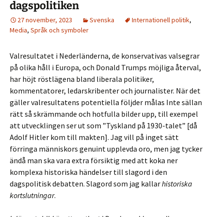
dagspolitiken
27 november, 2023
Svenska
Internationell politik
,
Media
,
Språk och symboler
Valresultatet i Nederländerna, de konservativas valsegrar
på olika håll i Europa, och Donald Trumps möjliga återval,
har höjt röstlägena bland liberala politiker,
kommentatorer, ledarskribenter och journalister. När det
gäller valresultatens potentiella följder målas Inte sällan
rätt så skrämmande och hotfulla bilder upp, till exempel
att utvecklingen ser ut som ”Tyskland på 1930-talet” [då
Adolf Hitler kom till makten]. Jag vill på inget sätt
förringa människors genuint upplevda oro, men jag tycker
ändå man ska vara extra försiktig med att koka ner
komplexa historiska händelser till slagord i den
dagspolitisk debatten. Slagord som jag kallar
historiska
kortslutningar
.