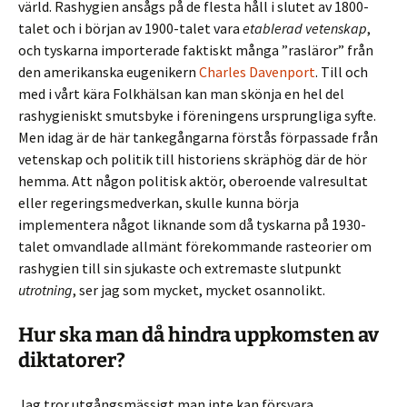
värld. Rashygien ansågs på de flesta håll i slutet av 1800-
talet och i början av 1900-talet vara
etablerad vetenskap
,
och tyskarna importerade faktiskt många ”rasläror” från
den amerikanska eugenikern
Charles Davenport
. Till och
med i vårt kära Folkhälsan kan man skönja en hel del
rashygieniskt smutsbyke i föreningens ursprungliga syfte.
Men idag är de här tankegångarna förstås förpassade från
vetenskap och politik till historiens skräphög där de hör
hemma. Att någon politisk aktör, oberoende valresultat
eller regeringsmedverkan, skulle kunna börja
implementera något liknande som då tyskarna på 1930-
talet omvandlade allmänt förekommande rasteorier om
rashygien till sin sjukaste och extremaste slutpunkt
utrotning
, ser jag som mycket, mycket osannolikt.
Hur ska man då hindra uppkomsten av
diktatorer?
Jag tror utgångsmässigt man inte kan försvara