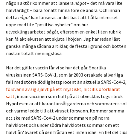
någon aktör kommer att lansera
något
– det må vara lite
halvfärdigt – bara för att hinna före de andra. Och innan
detta
något
kan lanseras är det bäst att hålla intresset
uppe med lite ”positiva nyheter” om hur
utvecklingsarbetet pågår, eftersom en enkel liten rubrik
kan få aktiekursen att skjuta i höjden. Jag har redan läst
ganska många sådana artiklar, de flesta i grund och botten
nästan totalt meningslösa.
När det gäller vaccin får vi se hur det går. Snarlika
viruskusinen SARS-CoV-1, som år 2003 orsakade allvarliga
fall med större dödlighetsprocent än aktuella SARS-CoV-2,
försvann av sig självt på ett mystiskt, hittills oförklarat
sätt
, innan vaccinen som höll på att utvecklas togs i bruk.
Hypotesen är att karantänsåtgärderna och sommarens sol
och värme ledde till att viruset försvann. Kommer samma
att ske med SARS-CoV-2 under sommaren på norra
halvklotet och under södra halvklotets sommar om ett
halvt år? Svaret på den frågan vet ingen idag. En hel del tips