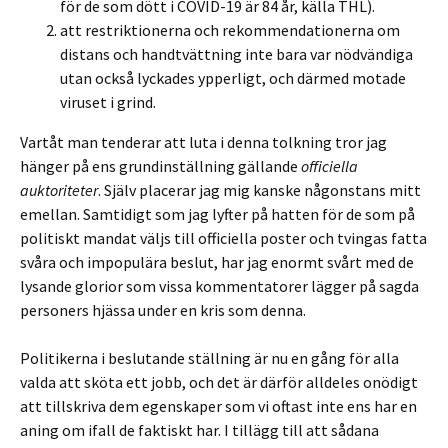
för de som dött i COVID-19 är 84 år, källa THL).
att restriktionerna och rekommendationerna om
distans och handtvättning inte bara var nödvändiga
utan också lyckades ypperligt, och därmed motade
viruset i grind.
Vartåt man tenderar att luta i denna tolkning tror jag
hänger på ens grundinställning gällande
officiella
auktoriteter
. Själv placerar jag mig kanske någonstans mitt
emellan. Samtidigt som jag lyfter på hatten för de som på
politiskt mandat väljs till officiella poster och tvingas fatta
svåra och impopulära beslut, har jag enormt svårt med de
lysande glorior som vissa kommentatorer lägger på sagda
personers hjässa under en kris som denna.
Politikerna i beslutande ställning är nu en gång för alla
valda att sköta ett jobb, och det är därför alldeles onödigt
att tillskriva dem egenskaper som vi oftast inte ens har en
aning om ifall de faktiskt har. I tillägg till att sådana