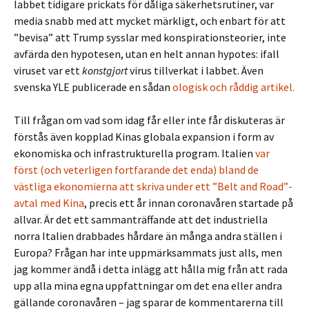
labbet tidigare prickats för dåliga säkerhetsrutiner, var
media snabb med att mycket märkligt, och enbart för att
”bevisa” att Trump sysslar med konspirationsteorier, inte
avfärda den hypotesen, utan en helt annan hypotes: ifall
viruset var ett
konstgjort
virus tillverkat i labbet. Även
svenska YLE publicerade en sådan
ologisk och råddig artikel.
Till frågan om vad som idag får eller inte får diskuteras är
förstås även kopplad Kinas globala expansion i form av
ekonomiska och infrastrukturella program. Italien
var
först (och veterligen fortfarande det enda) bland de
västliga ekonomierna att skriva under ett ”Belt and Road”-
avtal med Kina
, precis ett år innan coronavåren startade på
allvar. Är det ett sammanträffande att det industriella
norra Italien drabbades hårdare än många andra ställen i
Europa? Frågan har inte uppmärksammats just alls, men
jag kommer ändå i detta inlägg att hålla mig från att rada
upp alla mina egna uppfattningar om det ena eller andra
gällande coronavåren – jag sparar de kommentarerna till