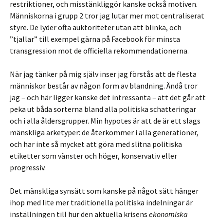
restriktioner, och misstänkliggör kanske också motiven.
Människorna i grupp 2 tror jag lutar mer mot centraliserat
styre. De lyder ofta auktoriteter utan att blinka, och
”tjallar” till exempel gärna på Facebook för minsta
transgression mot de officiella rekommendationerna.
När jag tänker på mig själv inser jag förstås att de flesta
människor består av någon form av blandning. Ändå tror
jag – och här ligger kanske det intressanta – att det går att
peka ut båda sorterna bland alla politiska schatteringar
och i alla åldersgrupper. Min hypotes är att de är ett slags
mänskliga arketyper: de återkommer i alla generationer,
och har inte så mycket att göra med slitna politiska
etiketter som vänster och höger, konservativ eller
progressiv.
Det mänskliga synsätt som kanske på något sätt hänger
ihop med lite mer traditionella politiska indelningar är
inställningen till hur den aktuella krisens
ekonomiska