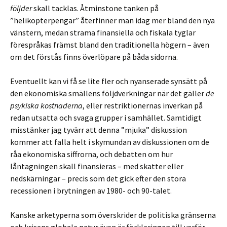
följder
skall tacklas. Åtminstone tanken på
”helikopterpengar” återfinner man idag mer bland den nya
vänstern, medan strama finansiella och fiskala tyglar
förespråkas främst bland den traditionella högern – även
om det förstås finns överlöpare på båda sidorna.
Eventuellt kan vi få se lite fler och nyanserade synsätt på
den ekonomiska smällens följdverkningar när det gäller
de
psykiska kostnaderna
, eller restriktionernas inverkan på
redan utsatta och svaga grupper i samhället. Samtidigt
misstänker jag tyvärr att denna ”mjuka” diskussion
kommer att falla helt i skymundan av diskussionen om de
råa ekonomiska siffrorna, och debatten om hur
låntagningen skall finansieras – med skatter eller
nedskärningar – precis som det gick efter den stora
recessionen i brytningen av 1980- och 90-talet.
Kanske arketyperna som överskrider de politiska gränserna