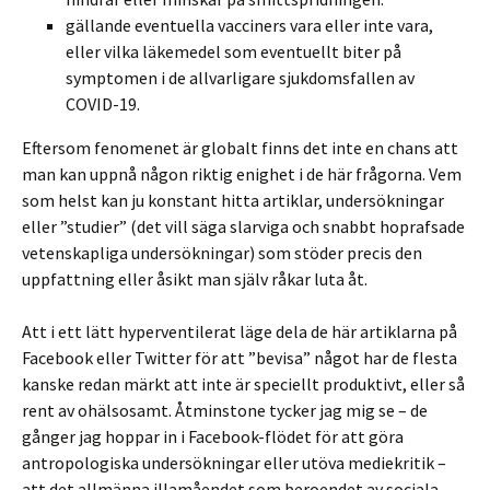
gällande eventuella vacciners vara eller inte vara,
eller vilka läkemedel som eventuellt biter på
symptomen i de allvarligare sjukdomsfallen av
COVID-19.
Eftersom fenomenet är globalt finns det inte en chans att
man kan uppnå någon riktig enighet i de här frågorna. Vem
som helst kan ju konstant hitta artiklar, undersökningar
eller ”studier” (det vill säga slarviga och snabbt hoprafsade
vetenskapliga undersökningar) som stöder precis den
uppfattning eller åsikt man själv råkar luta åt.
Att i ett lätt hyperventilerat läge dela de här artiklarna på
Facebook eller Twitter för att ”bevisa” något har de flesta
kanske redan märkt att inte är speciellt produktivt, eller så
rent av ohälsosamt. Åtminstone tycker jag mig se – de
gånger jag hoppar in i Facebook-flödet för att göra
antropologiska undersökningar eller utöva mediekritik –
att det allmänna illamåendet som beroendet av sociala