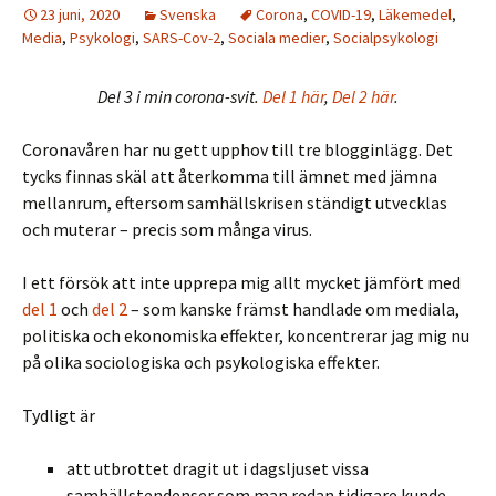
23 juni, 2020
Svenska
Corona
,
COVID-19
,
Läkemedel
,
Media
,
Psykologi
,
SARS-Cov-2
,
Sociala medier
,
Socialpsykologi
Del 3 i min corona-svit.
Del 1 här
,
Del 2 här
.
Coronavåren har nu gett upphov till tre blogginlägg. Det
tycks finnas skäl att återkomma till ämnet med jämna
mellanrum, eftersom samhällskrisen ständigt utvecklas
och muterar – precis som många virus.
I ett försök att inte upprepa mig allt mycket jämfört med
del 1
och
del 2
– som kanske främst handlade om mediala,
politiska och ekonomiska effekter, koncentrerar jag mig nu
på olika sociologiska och psykologiska effekter.
Tydligt är
att utbrottet dragit ut i dagsljuset vissa
samhällstendenser som man redan tidigare kunde