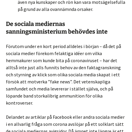
även nya kunskaper och rön kan vara motsägelsefulla
på grund av alla ovannämnda orsaker.
De sociala mediernas
sanningsministerium behövdes inte
Förutom under en kort period alldeles i början – då det på
sociala medier förekom felaktiga idéer om vilka
hemmakurer som kunde bita på coronaviruset – har det
alltså inte just alls funnits behov av den faktagranskning
och styrning av klick som olika sociala media skapat i ett
försök att motverka ”fake news”. Det vetenskapliga
samfundet och media levererar i stället själva, och på
löpande band storkalibrig ammunition för olika
kontroverser.
Delandet av artiklar på Facebook eller andra sociala medier
i en allvarlig fråga som corona avslöjar på ett solklart sätt
de sociala mediernas avigsidor. Då ämnet inte längre är ett