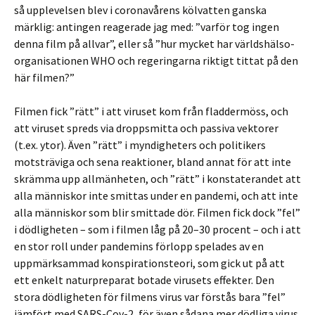
så upplevelsen blev i coronavårens kölvatten ganska
märklig: antingen reagerade jag med: ”varför tog ingen
denna film på allvar”, eller så ”hur mycket har världshälso-
organisationen WHO och regeringarna riktigt tittat på den
här filmen?”
Filmen fick ”rätt” i att viruset kom från fladdermöss, och
att viruset spreds via droppsmitta och passiva vektorer
(t.ex. ytor). Även ”rätt” i myndigheters och politikers
motsträviga och sena reaktioner, bland annat för att inte
skrämma upp allmänheten, och ”rätt” i konstaterandet att
alla människor inte smittas under en pandemi, och att inte
alla människor som blir smittade dör. Filmen fick dock ”fel”
i dödligheten – som i filmen låg på 20–30 procent – och i att
en stor roll under pandemins förlopp spelades av en
uppmärksammad konspirationsteori, som gick ut på att
ett enkelt naturpreparat botade virusets effekter. Den
stora dödligheten för filmens virus var förstås bara ”fel”
jämfört med SARS-Cov-2, för även sådana mer dödliga virus