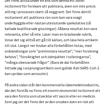
Det finns alltså under en kris som denna ett
starkt
incitament
för forskare att publicera, även om inte precis
allting i processen skett så noggrant. Det finns därtill
incitament att publicera rön som kan vara svagt
underbyggda eller nästan uteslutande spekulativa (så
kallade kvalificerade gissningar). Sådana resultat
kan
vara
relevanta, eller så inte. Läser man en braskande rubrik,
lönar det sig alltså att gå till källan, och läsa hela artikeln
till slut. Längst ner brukar alla förbehållen listas, med
ordvändningar som ”preliminära resultat”, ”mer forskning
behövs”, ”försiktighet och ödmjukhet i tolkningarna”,
”många obesvarade frågor”. (Bara de där förbehållen
hittade jag i ursprungsartikeln som gällde ifall SARS-CoV-2
kan spridas som aerosoler).
På andra sidan står den kommersiella läkemedelsindustrin,
där det förstås nu finns
ett enormt ekonomiskt incitament
att
vara den första som utvecklar ett vaccin eller en medicin.
Som jag ser det finns det av den orsaken även en risk att