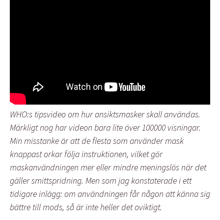
WHO:s tipsvideo om hur ansiktsmasker skall användas.
Märkligt nog har videon bara lite över 100000 visningar.
Min misstanke är att de flesta som använder mask
knappast orkar följa instruktionen, vilket gör
maskanvändningen mer eller mindre meningslös när det
gäller smittspridning. Men som jag konstaterade i ett
tidigare inlägg: om användningen får någon att känna sig
bättre till mods, så är inte heller det oviktigt.