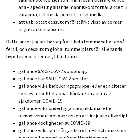
ana – speciellt gällande människors förhållande till
varandra, till media och till social media.
att utbrottet dessutom förstärkt vissa av de mer
negativa tendenserna.
Detta anser jag att beror på att hela fenomenet är en så
fertil, och dessutom global tummelplats för allehanda
hypoteser och teorier, bland annat:
gällande SARS-CoV-2:s ursprung.
gällande hur SARS-CoV-2 smittar.
gällande vilka befolkningsgrupper eller etniciteter
som eventuellt drabbas hårdare än andra av
sjukdomen COVID-19.
gällande vilka underliggande sjukdomar eller
levnadsvanor som ökar risken att insjukna allvarligt.
gällande dödligheten av COVID-19.
gällande vilka sorts åtgärder och restriktioner som
hindrar eller minskar på smittspridningen.