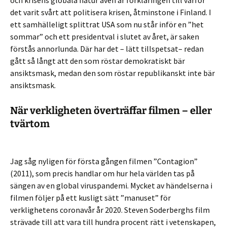
och krisens globala natur även är förklaringen till varför
det varit svårt att politisera krisen, åtminstone i Finland. I
ett samhälleligt splittrat USA som nu står inför en ”het
sommar” och ett presidentval i slutet av året, är saken
förstås annorlunda. Där har det – lätt tillspetsat– redan
gått så långt att den som röstar demokratiskt bär
ansiktsmask, medan den som röstar republikanskt inte bär
ansiktsmask.
När verkligheten överträffar filmen – eller
tvärtom
Jag såg nyligen för första gången filmen ”Contagion”
(2011), som precis handlar om hur hela världen tas på
sängen av en global viruspandemi. Mycket av händelserna i
filmen följer på ett kusligt sätt ”manuset” för
verklighetens coronavår år 2020. Steven Soderberghs film
strävade till att vara till hundra procent rätt i vetenskapen,