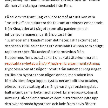
då man ville stänga inresandet från Kina.
På tal om ”rasism”. Jag kan inte förstå att det kan vara
”rasistiskt” att diskutera det faktum att viruset emanerade
från Kina, eller att så gott som alla pandemier och
influensor emanerar därifrån, oftast från
”livsmedelsmarknader”, som det heter. Till faktumet att
det sedan 1950-talet finns ett viruslabb i Wuhan som enligt
rapporter specifikt undersökte coronavirus från
fladdermös finns också säkert orsak att återkomma till;
reputabla nyhetsbyrån AFP hade en bra sammanfattning
.
Hypotesen om att något ”rymt” från labbet är i dagsläget
en lika bra hypotes som någon annan, men saken kan
förstås i det långa loppet tystas ner av politiska orsaker,
eftersom det visat sig att många västliga forskningslabb
haft intimt samarbete med labbet. En mediapsykologisk
notering: då den amerikanska administrationen lyfte upp
den ovannämnda hypotesen och lade fram bevis för att