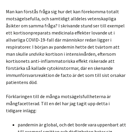
Man kan förstås fråga sig hur det kan förekomma totalt
motsägelsefulla, och samtidigt alldeles vetenskapliga
åsikter om samma fråga? I skrivande stund ser till exempel
ett kortisonpreparats medicinala effekter lovande ut i
allvarliga COVID-19-fall där människor redan ligger i
respiratorer. I början av pandemin hette det tvärtom att
man skulle
undvika
kortison i intensivvården, eftersom
kortisonets anti-inflammatoriska effekt riskerade att
förstärka så kallade cytokinstormar, där en skenande
immunförsvarsreaktion de facto är det som till sist orsakar
patientens död.
Förklaringen till de många motsägelsfullheterna är
mångfacetterad. Till en del har jag tagit upp detta i
tidigare inlägg:
pandemin är global, och det borde vara uppenbart att
till exempel smittan och dödligheten beter sig