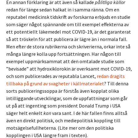
En annan förklaring är att även så kallade
pålitliga källor
redan för länge sedan halkat in i samma ränna. Om en
reputabel medicinsk tidskrift av forskarna erbjuds en studie
som säger något spännande om till exempel effekterna av
ett potentiellt läkemedel mot COVID-19, är det garanterat
så att tröskeln för att publicera är lägre än i normala fall.
Men efter de stora rubrikerna och skriverierna, orkar inte så
många längre kolla upp fortsättningen. Har någon till
exempel uppmärksammat att den omtalade studie som
”bevisade” att hydroxiklorokin är overksamt mot COVID-19,
och som publicerades av reputabla Lancet,
redan dragits
tillbaka på grund av svagheter i källmaterialet
? Till denna
sorts publiceringssoppa är förstås även kopplat olika
intilliggande utvecklingar, som de uppfattningar som går
ut på att ingenting som president Donald Trump i USA
säger helt enkelt
kan
vara sant. I de här fallen finns alltså
även en direkt politisk, och mediepolitisk koppling till
motsägelsefullheterna. (Lite mer om den politiska
kopplingen i USA längre fram i texten).