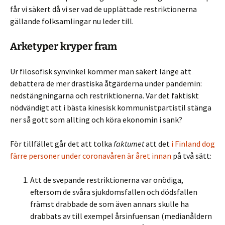
får vi säkert då vi ser vad de upplättade restriktionerna
gällande folksamlingar nu leder till.
Arketyper kryper fram
Ur filosofisk synvinkel kommer man säkert länge att
debattera de mer drastiska åtgärderna under pandemin:
nedstängningarna och restriktionerna. Var det faktiskt
nödvändigt att i bästa kinesisk kommunistpartistil stänga
ner så gott som allting och köra ekonomin i sank?
För tillfället går det att tolka
faktumet
att det
i Finland dog
färre personer under coronavåren är året innan
på två sätt:
Att de svepande restriktionerna var onödiga,
eftersom de svåra sjukdomsfallen och dödsfallen
främst drabbade de som även annars skulle ha
drabbats av till exempel årsinfuensan (medianåldern