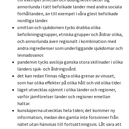
annorlunda i tätt befolkade länder med andra sociala
förhållanden, än till exempel i våra glest befolkade
nordliga länder.
smittan och sjukdomen tycks drabba olika
befolkningsgrupper, etniska grupper och åldrar olika,
och annorlunda även regionalt i kombination med
andra ingredienser som underliggande sjukdomar och
levnadsvanor.
pandemin tycks avslöja ganska stora skillnader i olika
länders sjuk- och åldringsvård.
det kan redan finnas några olika grenar av viruset,
som har olika effekter på olika håll och vid olika tider.
läget utvecklas ojämnt i olika länder och regioner,
varför jämförelser länder och regioner emellan
haltar.
kunskaperna utvecklas hela tiden; det kommer ny
information, medan den gamla inte försvinner från
nätet utan hänvisas till fortsättningsvis. Låt vara att