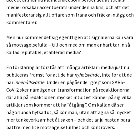
medier orsakar accentuerats under denna kris, och att det
manifesterar sig allt oftare som fräna och fräcka inlägg och
kommentarer.
Men hur kommer det sig egentligen att signalerna kan vara
så motsägelsefulla – till och med om man enbart tar in så
kallad reputabel, etablerad media?
En förklaring är förstås att många artiklar i media just nu
publiceras främst för att de har
nyhetsvärde
, inte för att de
har
innehållsvärde
. Under en pågående ”grej” som SARS-
CoV-2 sker nämligen en transformation på redaktionerna
där alla på redaktionen mycket intuitivt känner på sig vilka
artiklar som kommer att ha ”åtgång”. Om källan då ser
någorlunda hyfsad ut, så kör man, utan att ägna så mycket
mer tankeverksamhet åt saken – och det är ju nästan bara
bättre med lite motsägelsefullhet och kontrovers.