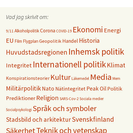
Vad jag skrivit om:
Ekonomi
Energi
Corona
Alkoholpolitik
9/11
COVID-19
EU
Historia
Handel
Geopolitik
Film
Flygplan
Inhemsk politik
Huvudstadsregionen
Internationell politik
Klimat
Integritet
Media
Kultur
Konspirationsteorier
Läkemedel
Mem
Militärpolitik
Nato
Peak Oil
Nätintegritet
Politik
Religion
Prediktioner
SARS-Cov-2
Sociala medier
Språk och symboler
Socialpsykologi
Svenskfinland
Stadsbild och arkitektur
Teknik och vetenskap
Säkerhet