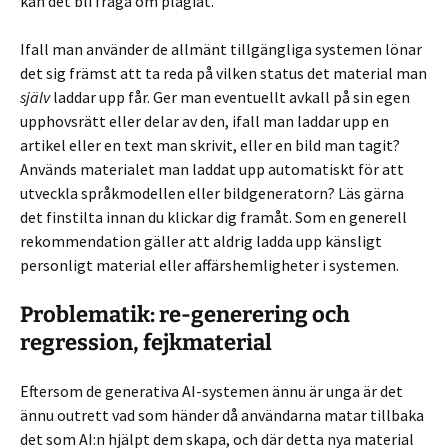
kan det bli fråga om plagiat.
Ifall man använder de allmänt tillgängliga systemen lönar
det sig främst att ta reda på vilken status det material man
själv
laddar upp får. Ger man eventuellt avkall på sin egen
upphovsrätt eller delar av den, ifall man laddar upp en
artikel eller en text man skrivit, eller en bild man tagit?
Används materialet man laddat upp automatiskt för att
utveckla språkmodellen eller bildgeneratorn? Läs gärna
det finstilta innan du klickar dig framåt. Som en generell
rekommendation gäller att aldrig ladda upp känsligt
personligt material eller affärshemligheter i systemen.
Problematik: re-generering och
regression, fejkmaterial
Eftersom de generativa AI-systemen ännu är unga är det
ännu outrett vad som händer då användarna matar tillbaka
det som AI:n hjälpt dem skapa, och där detta nya material