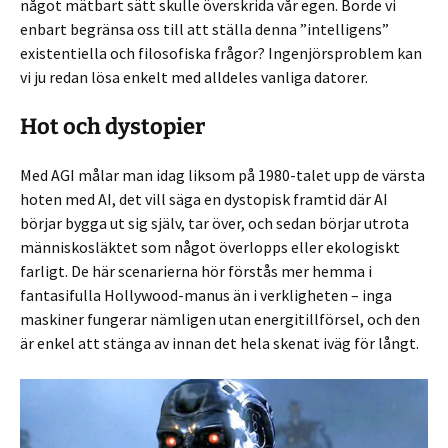
något mätbart sätt skulle överskrida vår egen. Borde vi
enbart begränsa oss till att ställa denna ”intelligens”
existentiella och filosofiska frågor? Ingenjörsproblem kan
vi ju redan lösa enkelt med alldeles vanliga datorer.
Hot och dystopier
Med AGI målar man idag liksom på 1980-talet upp de värsta
hoten med AI, det vill säga en dystopisk framtid där AI
börjar bygga ut sig själv, tar över, och sedan börjar utrota
människosläktet som något överlopps eller ekologiskt
farligt. De här scenarierna hör förstås mer hemma i
fantasifulla Hollywood-manus än i verkligheten – inga
maskiner fungerar nämligen utan energitillförsel, och den
är enkel att stänga av innan det hela skenat iväg för långt.