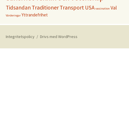
Traditioner
Transport
Tidsandan
USA
Val
vaccination
Yttrandefrihet
Värderingar
Integritetspolicy
Drivs med WordPress