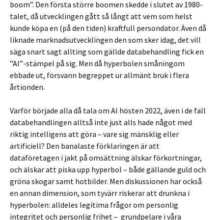
boom”. Den första större boomen skedde i slutet av 1980-
talet, då utvecklingen gått så långt att vem som helst
kunde köpa en (på den tiden) kraftfull persondator. Även då
liknade marknadsutvecklingen den som sker idag, det vill
säga snart sagt allting som gällde databehandling fick en
”AI”-stämpel på sig. Men då hyperbolen småningom
ebbade ut, försvann begreppet ur allmänt bruk i flera
årtionden.
Varför började alla då tala om AI hösten 2022, även i de fall
databehandlingen alltså inte just alls hade något med
riktig intelligens att göra – vare sig mänsklig eller
artificiell? Den banalaste förklaringen är att
dataföretagen i jakt på omsättning älskar förkortningar,
och älskar att piska upp hyperbol – både gällande guld och
gröna skogar samt hotbilder. Men diskussionen har också
en annan dimension, som tyvärr riskerar att drunkna i
hyperbolen: alldeles legi­tima frågor om personlig
integritet och personlig frihet – grundpelare i våra