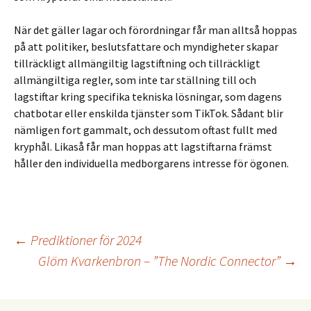
När det gäller lagar och förordningar får man alltså hoppas
på att politiker, beslutsfattare och myndigheter skapar
tillräckligt allmängiltig lagstiftning och tillräckligt
allmängiltiga regler, som inte tar ställning till och
lagstiftar kring specifika tekniska lösningar, som dagens
chatbotar eller enskilda tjänster som TikTok. Sådant blir
nämligen fort gammalt, och dessutom oftast fullt med
kryphål. Likaså får man hoppas att lagstiftarna främst
håller den individuella med­borgarens intresse för ögonen.
Inläggsnavigering
←
Prediktioner för 2024
Glöm Kvarkenbron – ”The Nordic Connector”
→