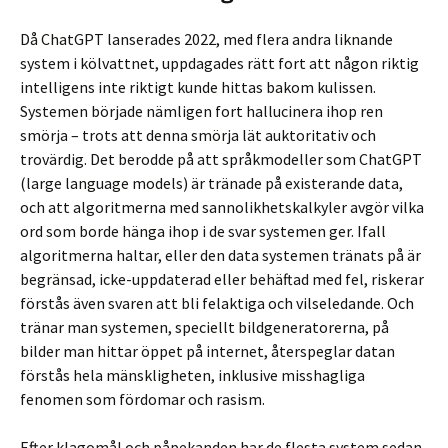
Då ChatGPT lanserades 2022, med flera andra liknande
system i kölvattnet, uppdagades rätt fort att någon riktig
intelligens inte riktigt kunde hittas bakom kulissen.
Systemen började nämligen fort hallucinera ihop ren
smörja – trots att denna smörja lät auktoritativ och
trovärdig. Det berodde på att språkmodeller som ChatGPT
(large language models) är tränade på existerande data,
och att algoritmerna med sannolikhetskalkyler avgör vilka
ord som borde hänga ihop i de svar systemen ger. Ifall
algoritmerna haltar, eller den data systemen tränats på är
begränsad, icke-uppdaterad eller behäftad med fel, riskerar
förstås även svaren att bli felaktiga och vilseledande. Och
tränar man systemen, speciellt bildgeneratorerna, på
bilder man hittar öppet på internet, återspeglar datan
förstås hela mänskligheten, inklusive misshagliga
fenomen som fördomar och rasism.
Efter klagomål och påpekanden har de flesta system sedan