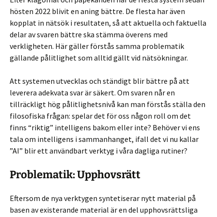
hösten 2022 blivit en aning bättre. De flesta har även
kopplat in nätsök i resultaten, så att aktuella och faktuella
delar av svaren bättre ska stämma överens med
verkligheten. Här gäller förstås samma problematik
gällande pålitlighet som alltid gällt vid nätsökningar.
Att systemen utvecklas och ständigt blir bättre på att
leverera adekvata svar är säkert. Om svaren når en
tillräckligt hög pålitlighetsnivå kan man förstås ställa den
filosofiska frågan: spelar det för oss någon roll om det
finns “riktig” intelligens bakom eller inte? Behöver vi ens
tala om intelligens i sammanhanget, ifall det vi nu kallar
”AI” blir ett användbart verktyg i våra dagliga rutiner?
Problematik: Upphovsrätt
Eftersom de nya verktygen syntetiserar nytt material på
basen av existerande material är en del upphovsrättsliga