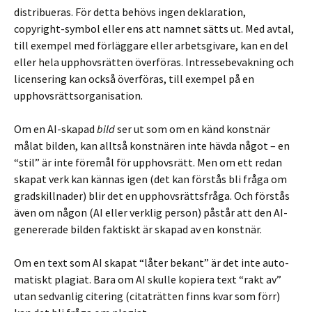
distribueras. För detta behövs ingen deklaration,
copyright-symbol eller ens att namnet sätts ut. Med avtal,
till exempel med förläggare eller arbetsgivare, kan en del
eller hela upphovsrätten överföras. Intressebevakning och
licensering kan också överföras, till exempel på en
upphovsrätts­organisation.
Om en AI-skapad
bild
ser ut som om en känd konstnär
målat bilden, kan alltså konstnären inte hävda något – en
“stil” är inte föremål för upphovsrätt. Men om ett redan
skapat verk kan kännas igen (det kan förstås bli fråga om
gradskillnader) blir det en upphovsrättsfråga. Och förstås
även om någon (AI eller verklig person) påstår att den AI-
genererade bilden faktiskt är skapad av en konstnär.
Om en text som AI skapat “låter bekant” är det inte auto­
matiskt plagiat. Bara om AI skulle kopiera text “rakt av”
utan sedvanlig citering (citaträtten finns kvar som förr)