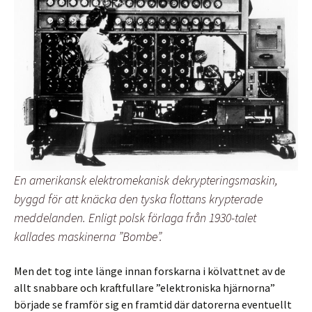
En amerikansk elektromekanisk dekrypteringsmaskin,
byggd för att knäcka den tyska flottans krypterade
meddelanden. Enligt polsk förlaga från 1930-talet
kallades maskinerna ”Bombe”.
Men det tog inte länge innan forskarna i kölvattnet av de
allt snabbare och kraftfullare ”elektroniska hjärnorna”
började se framför sig en framtid där datorerna eventuellt