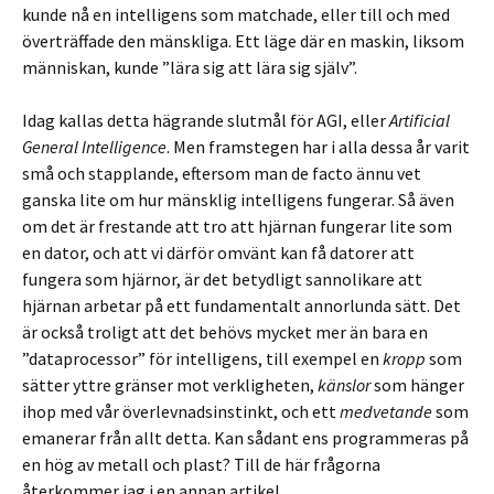
kunde nå en intelligens som matchade, eller till och med
överträffade den mänskliga. Ett läge där en maskin, liksom
människan, kunde ”lära sig att lära sig själv”.
Idag kallas detta hägrande slutmål för AGI, eller
Artificial
General Intelligence
. Men framstegen har i alla dessa år varit
små och stapplande, eftersom man de facto ännu vet
ganska lite om hur mänsklig intelligens fungerar. Så även
om det är frestande att tro att hjärnan fungerar lite som
en dator, och att vi därför omvänt kan få datorer att
fungera som hjärnor, är det betydligt sannolikare att
hjärnan arbetar på ett fundamentalt annorlunda sätt. Det
är också troligt att det behövs mycket mer än bara en
”dataprocessor” för intelligens, till exempel en
kropp
som
sätter yttre gränser mot verkligheten,
känslor
som hänger
ihop med vår överlevnadsinstinkt, och ett
medvetande
som
emanerar från allt detta. Kan sådant ens programmeras på
en hög av metall och plast? Till de här frågorna
återkommer jag i en annan artikel.