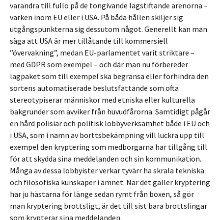
varandra till fullo på de tongivande lagstiftande arenorna –
varken inom EU eller i USA. På båda hållen skiljer sig
utgångs­punkterna sig dessutom något. Generellt kan man
säga att USA är mer tillåtande till kommersiell
”övervakning”, medan EU-parlamentet varit striktare –
med GDPR som exempel – och där man nu förbereder
lagpaket som till exempel ska begränsa eller förhindra den
sortens automatiserade beslutsfattande som ofta
stereotypiserar människor med etniska eller kulturella
bakgrunder som avviker från huvudfårorna. Samtidigt pågår
en hård polisiär och politisk lobbyverksamhet både i EU och
i USA, som i namn av borttsbekämpning vill luckra upp till
exempel den kryptering som medborgarna har tillgång till
för att skydda sina meddelanden och sin kommunikation.
Många av dessa lobbyister verkar tyvärr ha skrala tekniska
och filosofiska kunskaper i ämnet. När det gäller kryptering
har ju hästarna för länge sedan rymt från boxen, så gör
man kryptering brottsligt, är det till sist bara brottslingar
som krypterar sina meddelanden.