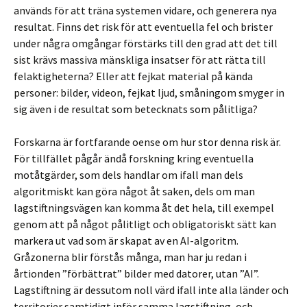
används för att träna systemen vidare, och generera nya
resultat. Finns det risk för att eventuella fel och brister
under några omgångar förstärks till den grad att det till
sist krävs massiva mänskliga insatser för att rätta till
felaktigheterna? Eller att fejkat material på kända
personer: bilder, videon, fejkat ljud, småningom smyger in
sig även i de resultat som betecknats som pålitliga?
Forskarna är fortfarande oense om hur stor denna risk är.
För tillfället pågår ändå forskning kring eventuella
motåtgärder, som dels handlar om ifall man dels
algoritmiskt kan göra något åt saken, dels om man
lagstiftningsvägen kan komma åt det hela, till exempel
genom att på något pålitligt och obligatoriskt sätt kan
markera ut vad som är skapat av en AI-algoritm.
Gråzonerna blir förstås många, man har ju redan i
årtionden ”förbättrat” bilder med datorer, utan ”AI”.
Lagstiftning är dessutom noll värd ifall inte alla länder och
territorier samtidigt inför samma lagstiftning, och