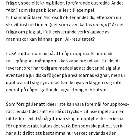
frågor, speciellt kring bilder, fortfarande outredda. Är det
“AI:n” som skapat bilden, eller till exempel
tillhandahållaren Microsoft? Eller är det du, eftersom du
skrivit instruktionen (det som även kallas
prompt
)? Är det
fråga om plagiat, ifall existerande verk skapade av
människor kan kännas igen i AI-resultatet?
I USA väntar man nu på att några uppmärksammade
rättegångar småningom ska skapa prejudikat. En del AI-
leverantörer har tidigare meddelat att de tar på sig alla
eventuella juridiska följder på användarnas vägnar, men ur
upphovsrättslig synvinkel har de nya verktygen i sig inte
ändrat på något gällande lagstiftning och kutym.
Som förr gäller att idéer inte kan vara föremål för upphovs­
rätt, endast det sätt en idé uttrycks – till exempel som en
bild eller text. Då något man skapat uppfyller kriterierna
för upphovsrätt kallas det verk. Den som skapat ett verk
har alltid rätt att bestämma hur verket används eller