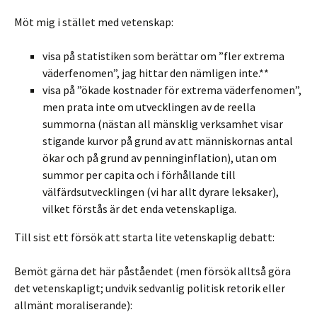
Möt mig i stället med vetenskap:
visa på statistiken som berättar om ”fler extrema
väderfenomen”, jag hittar den nämligen inte.**
visa på ”ökade kostnader för extrema väderfenomen”,
men prata inte om utvecklingen av de reella
summorna (nästan all mänsklig verksamhet visar
stigande kurvor på grund av att människornas antal
ökar och på grund av penninginflation), utan om
summor per capita och i förhållande till
välfärdsutvecklingen (vi har allt dyrare leksaker),
vilket förstås är det enda vetenskapliga.
Till sist ett försök att starta lite vetenskaplig debatt:
Bemöt gärna det här påståendet (men försök alltså göra
det vetenskapligt; undvik sedvanlig politisk retorik eller
allmänt moraliserande):