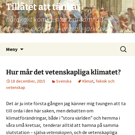
Hoppa
Tillåtet att tänka
till
hårdkokt kommentar om samhälle –
innehåll
media – ekonomi – energi – arkitektur –
kultur – politik
Sök
Meny
efter:
Hur mår det vetenskapliga klimatet?
18 december, 2015
Svenska
Klimat
,
Teknik och
vetenskap
Det är ju inte första gången jag känner mig tvungen att ta
till orda i den här saken, men debatten om
klimatförändringar, både i ”stora världen” och hemma i
våra små kretsar, tenderar alltid att hamna på samma
slutstation – själva
vetenskapen
, och de vetenskapliga