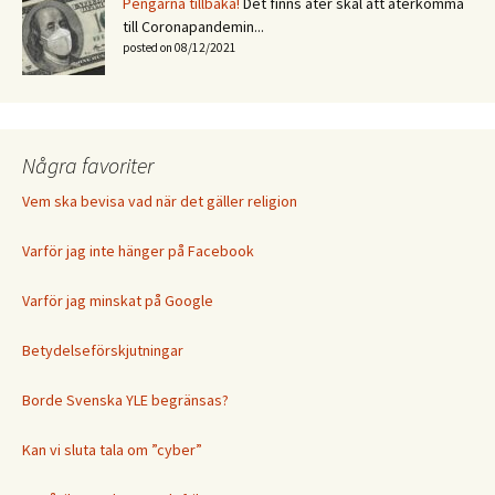
Pengarna tillbaka!
Det finns åter skäl att återkomma
till Coronapandemin...
posted on 08/12/2021
Några favoriter
Vem ska bevisa vad när det gäller religion
Varför jag inte hänger på Facebook
Varför jag minskat på Google
Betydelseförskjutningar
Borde Svenska YLE begränsas?
Kan vi sluta tala om ”cyber”