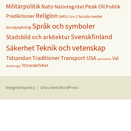
Militärpolitik
Nato
Peak Oil
Nätintegritet
Politik
Religion
Prediktioner
SARS-Cov-2
Sociala medier
Språk och symboler
Socialpsykologi
Svenskfinland
Stadsbild och arkitektur
Teknik och vetenskap
Säkerhet
Traditioner
Transport
Tidsandan
USA
Val
vaccination
Yttrandefrihet
Värderingar
Integritetspolicy
Drivs med WordPress