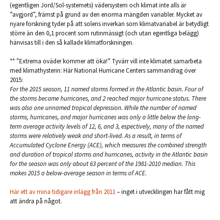
(egentligen Jord/Sol-systemets) vädersystem och klimat inte alls är
”avgjord”, främst på grund av den enorma mängden variabler. Mycket av
nyare forskning tyder på att solens inverkan som klimatvariabel är betydligt
större än den 0,1 procent som rutinmässigt (och utan egentliga belägg)
hänvisas till i den så kallade klimatforskningen.
** ”Extrema oväder kommer att öka!” Tyvärr vill inte klimatet samarbeta
med klimathysterin: Här National Hurricane Centers sammandrag över
2015:
For the 2015 season, 11 named storms formed in the Atlantic basin. Four of
the storms became hurricanes, and 2 reached major hurricane status. There
was also one unnamed tropical depression. While the number of named
storms, hurricanes, and major hurricanes was only a little below the long-
term average activity levels of 12, 6, and 3, espectively, many of the named
storms were relatively weak and short-lived. As a result, in terms of
Accumulated Cyclone Energy (ACE), which measures the combined strength
and duration of tropical storms and hurricanes, activity in the Atlantic basin
for the season was only about 63 percent of the 1981-2010 median. This
makes 2015 a below-average season in terms of ACE.
Här ett av mina tidigare inlägg från 2011
– inget i utvecklingen har fått mig
att ändra på något.