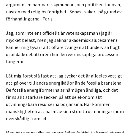
argumenten hamnar i skymundan, och politiken tar över,
nästan med religiös febrighet. Senast säkert på grund av
förhandlingarna i Paris.
Jag, som inte ens officiellt är vetenskapsman (jag är
mycket beläst, men jag saknar akademisk slutexamen)
känner mig tyvärr allt oftare tvungen att undervisa högt
utbildade debattörer i hur den vetenskapliga processen
fungerar.
Låt mig först slå fast att jag tycker det är alldeles vettigt
att gå över till andra energikällor än de fossila bränslena.
De fossila energiformerna är nämligen ändliga, och det
finns allt starkare tecken på att de ekonomiskt
utvinningsbara resurserna börjar sina. Här kommer
mänskligheten att ha en av sina största utmaningar inom
överskådlig framtid.
Men har denna viktiga energifråga faktiskt så mycket med