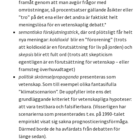
framåt genom att man avgör frågor med
omröstningar, så procentsatser gällande åsikter eller
”tro” på det ena eller det andra är faktiskt helt
meningslösa för en vetenskaplig debatt.*
semantiska förskjutningstrick
, där ord plötsligt får helt
nya meningar:
koldioxid
blir en ”förorening” (trots
att koldioxid är en förutsättning för liv på jorden) och
skepsis
blir ett fult ord (trots att skepticism
egentligen är en förutsättning för vetenskap – eller
framsteg överhuvudtaget)
politisk skrämselpropaganda
presenteras som
vetenskap. Som till exempel olika fantasifulla
”klimatscenarion”. De uppfyller inte ens det
grundläggande kriteriet för vetenskapliga hypoteser:
att vara testbara och falsifierbara. (Visserligen har
scenarierna som presenterades t.ex. på 1990-talet
empiriskt visat sig sakna prognosticeringsförmåga.
Därmed borde de ha avfärdats från debatten för
länge sedan).