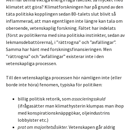
klimatet att göra? Klimatforskningen har på grund av den
täta politiska kopplingen sedan 80-talets slut blivit så
inflammerad, att man egentligen inte längre kan tala om
oberoende, vetenskaplig forskning. Fältet har indelats
(först av politikerna med sina politiska instinkter, sedan av
lekmansdebattörerna), i ”rättrogna” och ”avfällingar”.
Samma har hänt med forskningsfinansieringen. Men
”rättrogna” och ”avfällingar” existerar inte i den
vetenskapliga processen.
Till den vetenskapliga processen hör nämligen inte (eller
borde inte höra) fenomen, typiska för politiken:
billig politisk retorik, som
associeringsskuld
(ifrågasätter man klimathysterin klumpas man ihop
med konspirationsknäppgökar, oljeindustrins
lobbyister etc.)
prat om majoritetsåsikter
. Vetenskapen går aldrig