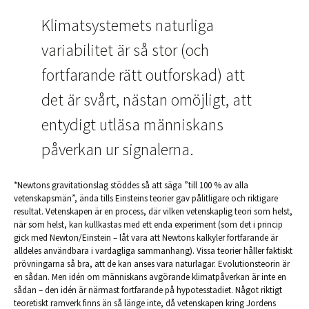
Klimatsystemets naturliga
variabilitet är så stor (och
fortfarande rätt outforskad) att
det är svårt, nästan omöjligt, att
entydigt utläsa människans
påverkan ur signalerna.
*Newtons gravitationslag stöddes så att säga ”till 100 % av alla
vetenskapsmän”, ända tills Einsteins teorier gav pålitligare och riktigare
resultat. Vetenskapen är en process, där vilken vetenskaplig teori som helst,
när som helst, kan kullkastas med ett enda experiment (som det i princip
gick med Newton/Einstein – låt vara att Newtons kalkyler fortfarande är
alldeles användbara i vardagliga sammanhang). Vissa teorier håller faktiskt
prövningarna så bra, att de kan anses vara naturlagar. Evolutionsteorin är
en sådan. Men idén om människans avgörande klimatpåverkan är inte en
sådan – den idén är närmast fortfarande på hypotesstadiet. Något riktigt
teoretiskt ramverk finns än så länge inte, då vetenskapen kring Jordens