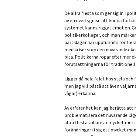
De allra flesta som ger sig in i po
av en övertygelse att kunna förbät
systemet känns riggat emot en. Gen
politikerkolleger, och man märke
partidagar har uppfunnits för fler
med kriser som den nuvarande eko
bita. Politikerna ropar efter mer e
förutsättningarna för traditionell
Ligger då hela felet hos stela och f
men jag vill påstå att även väljarna
vågar) erkänna.
Av erfarenhet kan jag berätta att 
problematisera det nuvarande läge
allra flesta väljare är mycket mer
förändringar (i sig ett mycket män