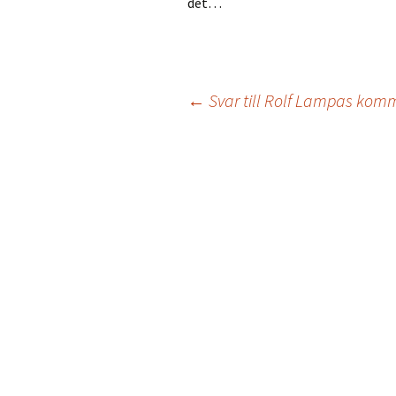
det…
Inläggsnavigering
←
Svar till Rolf Lampas kom