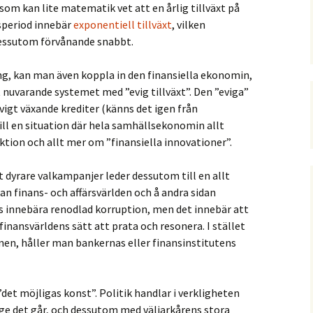
a som kan lite matematik vet att en årlig tillväxt på
dsperiod innebär
exponentiell tillväxt
, vilken
dessutom förvånande snabbt.
g, kan man även koppla in den finansiella ekonomin,
t nuvarande systemet med ”evig tillväxt”. Den ”eviga”
vigt växande krediter (känns det igen från
till en situation där hela samhällsekonomin allt
ion och allt mer om ”finansiella innovationer”.
 dyrare valkampanjer leder dessutom till en allt
an finans- och affärsvärlden och å andra sidan
ls innebära renodlad korruption, men det innebär att
nansvärldens sätt att prata och resonera. I stället
onen, håller man bankernas eller finansinstitutens
 ”det möjligas konst”. Politik handlar i verkligheten
nge det går, och dessutom med väljarkårens stora