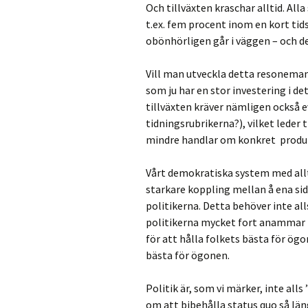
Och tillväxten kraschar alltid. All
t.ex. fem procent inom en kort ti
obönhörligen går i väggen – och 
Vill man utveckla detta resoneman
som ju har en stor investering i de
tillväxten kräver nämligen också e
tidningsrubrikerna?), vilket leder 
mindre handlar om konkret produkt
Vårt demokratiska system med allt
starkare koppling mellan å ena sid
politikerna. Detta behöver inte al
politikerna mycket fort anammar fi
för att hålla folkets bästa för ög
bästa för ögonen.
Politik är, som vi märker, inte alls
om att bibehålla status quo så lä