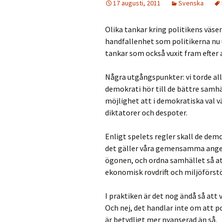
17 augusti, 2011
Svenska
Olika tankar kring politikens väse
handfallenhet som politikerna nu 
tankar som också vuxit fram efter a
Några utgångspunkter: vi torde al
demokrati hör till de bättre samh
möjlighet att i demokratiska val vä
diktatorer och despoter.
Enligt spelets regler skall de dem
det gäller våra gemensamma angelä
ögonen, och ordna samhället så at
ekonomisk rovdrift och miljöförstör
I praktiken är det nog ändå så att 
Och nej, det handlar inte om att po
är betydligt mer nyanserad än så.