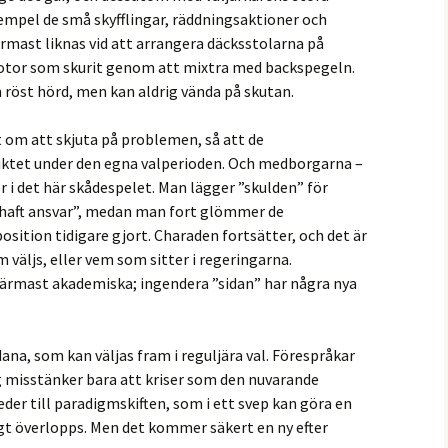
empel de små skyfflingar, räddningsaktioner och
ärmast liknas vid att arrangera däcksstolarna på
lmotor som skurit genom att mixtra med backspegeln.
n röst hörd, men kan aldrig vända på skutan.
gt om att skjuta på problemen, så att de
nsiktet under den egna valperioden. Och medborgarna –
ter i det här skådespelet. Man lägger ”skulden” för
”haft ansvar”, medan man fort glömmer de
sition tidigare gjort. Charaden fortsätter, och det är
 väljs, eller vem som sitter i regeringarna.
närmast akademiska; ingendera ”sidan” har några nya
ana, som kan väljas fram i reguljära val. Förespråkar
Jag misstänker bara att kriser som den nuvarande
eder till paradigmskiften, som i ett svep kan göra en
igt överlopps. Men det kommer säkert en ny efter