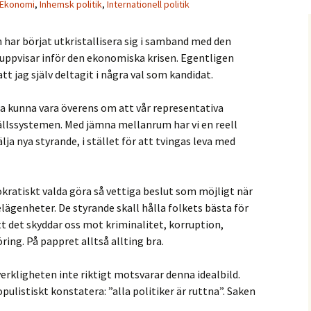
Ekonomi
,
Inhemsk politik
,
Internationell politik
n har börjat utkristallisera sig i samband med den
uppvisar inför den ekonomiska krisen. Egentligen
tt jag själv deltagit i några val som kandidat.
la kunna vara överens om att vår representativa
ällssystemen. Med jämna mellanrum har vi en reell
lja nya styrande, i stället för att tvingas leva med
okratiskt valda göra så vettiga beslut som möjligt när
genheter. De styrande skall hålla folkets bästa för
t det skyddar oss mot kriminalitet, korruption,
ing. På pappret alltså allting bra.
verkligheten inte riktigt motsvarar denna idealbild.
pulistiskt konstatera: ”alla politiker är ruttna”. Saken