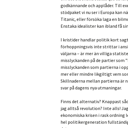
godkännande och applåder. Till ex
stödpaket vi nu ser i Europa kan n
Titanic, eller försöka laga en bi
Enstaka idealister kan ibland få si
I kristider handlar politik kort sa
förhoppningsvis inte strittar i a
väljarna – är mer än villiga statis
misslyckanden på de partier som 
misslyckanden som partierna i oppo
mer eller mindre likgiltigt vem som
Skillnaderna mellan partierna är 
svar på dagens nya utmaningar.
Finns det alternativ? Knappast såd
jag alltså revolution? Inte alls! 
ekonomiska krisen i rask ordning l
hel politikergeneration fullständ