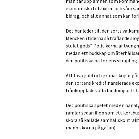
man tar upp ämnen som kommande e
ekonomiska tillväxten och våra sa
bidrag, och allt annat som kan för
Det här leder till den sorts valkam
Mencken i tiderna så träffande sl
stulet gods”. Politikerna är tvungn
medan ett budskap om återhållsam
den politiska historiens skräphög.
Att lova guld och gröna skogar gå
den sortens kreditfinansierade ek
frånkopplades alla bindningar till
Det politiska spelet med en oanalyt
ramlar sedan ihop som ett korthus
sköra så kallade samhällskontrakte
människorna på gatan).