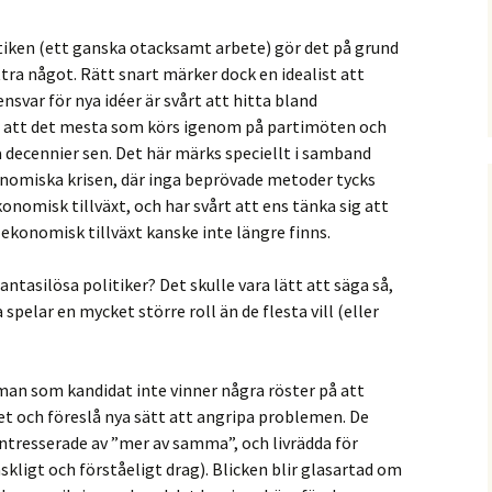
litiken (ett ganska otacksamt arbete) gör det på grund
tra något. Rätt snart märker dock en idealist att
svar för nya idéer är svårt att hitta bland
r att det mesta som körs igenom på partimöten och
a decennier sen. Det här märks speciellt i samband
nomiska krisen, där inga beprövade metoder tycks
konomisk tillväxt, och har svårt att ens tänka sig att
 ekonomisk tillväxt kanske inte längre finns.
antasilösa politiker? Det skulle vara lätt att säga så,
 spelar en mycket större roll än de flesta vill (eller
man som kandidat inte vinner några röster på att
t och föreslå nya sätt att angripa problemen. De
 intresserade av ”mer av samma”, och livrädda för
skligt och förståeligt drag). Blicken blir glasartad om