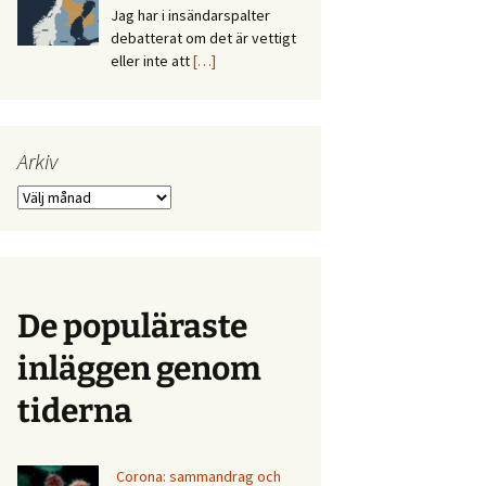
Jag har i insändarspalter
debatterat om det är vettigt
eller inte att
[…]
Arkiv
Arkiv
De populäraste
inläggen genom
tiderna
Corona: sammandrag och