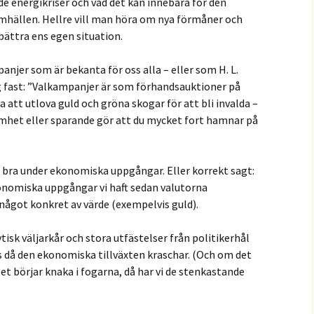
nergikriser och vad det kan innebära för den
mhällen. Hellre vill man höra om nya förmåner och
bättra ens egen situation.
panjer som är bekanta för oss alla – eller som H. L.
og fast: ”Valkampanjer är som förhandsauktioner på
a att utlova guld och gröna skogar för att bli invalda –
het eller sparande gör att du mycket fort hamnar på
r bra under ekonomiska uppgångar. Eller korrekt sagt:
onomiska uppgångar vi haft sedan valutorna
 något konkret av värde (exempelvis guld).
isk väljarkår och stora utfästelser från politikerhål
 då den ekonomiska tillväxten kraschar. (Och om det
t börjar knaka i fogarna, då har vi de stenkastande