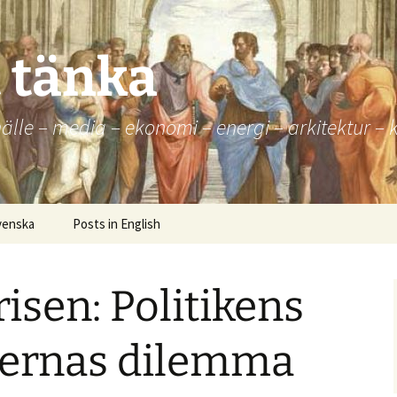
t tänka
 – media – ekonomi – energi – arkitektur – kul
venska
Posts in English
sen: Politikens
ikernas dilemma