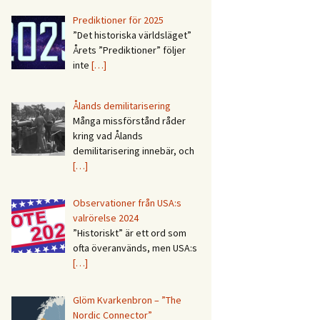
Prediktioner för 2025
”Det historiska världsläget”
Årets ”Prediktioner” följer
inte
[…]
Ålands demilitarisering
Många missförstånd råder
kring vad Ålands
demilitarisering innebär, och
[…]
Observationer från USA:s
valrörelse 2024
”Historiskt” är ett ord som
ofta överanvänds, men USA:s
[…]
Glöm Kvarkenbron – ”The
Nordic Connector”