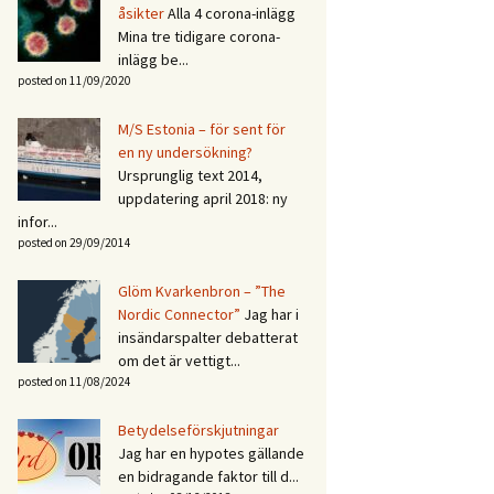
åsikter
Alla 4 corona-inlägg
Mina tre tidigare corona-
inlägg be...
posted on 11/09/2020
M/S Estonia – för sent för
en ny undersökning?
Ursprunglig text 2014,
uppdatering april 2018: ny
infor...
posted on 29/09/2014
Glöm Kvarkenbron – ”The
Nordic Connector”
Jag har i
insändarspalter debatterat
om det är vettigt...
posted on 11/08/2024
Betydelseförskjutningar
Jag har en hypotes gällande
en bidragande faktor till d...