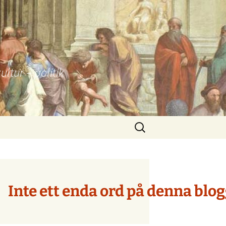
tur – politik
Sök
efter:
Inte ett enda ord på denna blog