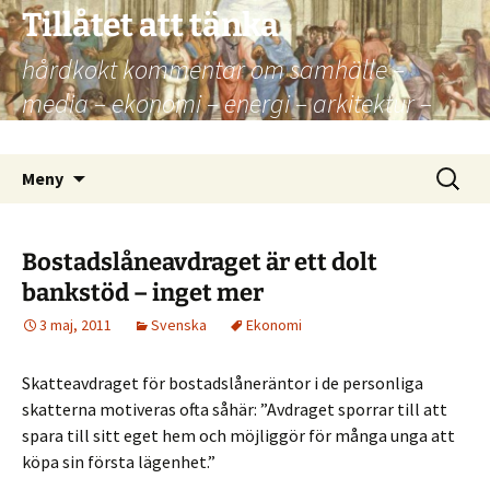
Hoppa
Tillåtet att tänka
till
hårdkokt kommentar om samhälle –
innehåll
media – ekonomi – energi – arkitektur –
kultur – politik
Sök
Meny
efter:
Bostadslåneavdraget är ett dolt
bankstöd – inget mer
3 maj, 2011
Svenska
Ekonomi
Skatteavdraget för bostadslåneräntor i de personliga
skatterna motiveras ofta såhär: ”Avdraget sporrar till att
spara till sitt eget hem och möjliggör för många unga att
köpa sin första lägenhet.”