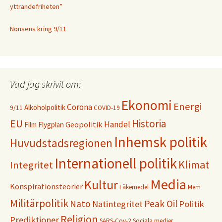
yttrandefriheten”
Nonsens kring 9/11
Vad jag skrivit om:
Ekonomi
Energi
Corona
Alkoholpolitik
9/11
COVID-19
EU
Historia
Handel
Geopolitik
Film
Flygplan
Inhemsk politik
Huvudstadsregionen
Internationell politik
Klimat
Integritet
Media
Kultur
Konspirationsteorier
Läkemedel
Mem
Militärpolitik
Nato
Peak Oil
Nätintegritet
Politik
Religion
Prediktioner
SARS-Cov-2
Sociala medier