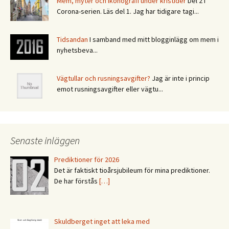
Mem, myter och ikonografi under kristider
Del 2 i
Corona-serien. Läs del 1. Jag har tidigare tagi...
Tidsandan
I samband med mitt blogginlägg om mem i
nyhetsbeva...
Vägtullar och rusningsavgifter?
Jag är inte i princip
emot rusningsavgifter eller vägtu...
Senaste inläggen
Prediktioner för 2026
Det är faktiskt tioårsjubileum för mina prediktioner.
De har förstås
[…]
Skuldberget inget att leka med