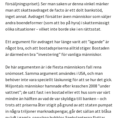
försäljningspriset). Ser man saken ur denna vinkel märker
man att skatteavdraget de facto är ett dolt bankstöd,
inget annat. Avdraget försätter även människor som väljer
andra boendeformer (som att bo på hyra) i skattemässigt
olika situationer – vilket inte borde ske i en rättsstat.
Ett argument för avdraget har länge varit att ”ägande” är
något bra, och att bostadspriserna alltid stiger. Bostaden
är därmed en bra ”investering” för vanliga människor.
De här argumenten är i de flesta människors fall rena
snömoset. Samma argument användes i USA, och man
behöver inte vara speciellt läskunnig för att se hur det gick.
Miljontals människor hamnade efter kraschen 2008 ”under
vattnet”; de satt fast i en bostad eller ett hus som var värt
mindre än hälften av vad de var skyldiga till banken – och
trots att priserna åter stigit på grund av att staten pumpat
in några triljoner marknadspengar, går det sällan att blåsa
ny luft i gamla, spruckna bubblor. Spekulanterna flyttar