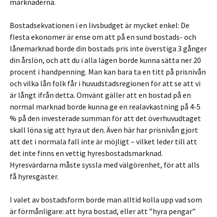
marknaderna.
Bostadsekvationen i en livsbudget är mycket enkel: De
flesta ekonomer är ense om att på en sund bostads- och
lånemarknad borde din bostads pris inte överstiga 3 gånger
din årslön, och att du i alla lägen borde kunna sätta ner 20
procent i handpenning. Man kan bara ta en titt på prisnivån
och vilka lån folk får i huvudstadsregionen för att se att vi
är långt ifrån detta. Omvänt gäller att en bostad på en
normal marknad borde kunna ge en realavkastning på 4-5
% på den investerade summan för att det överhuvudtaget
skall löna sig att hyra ut den. Även här har prisnivån gjort
att det i normala fall inte är möjligt – vilket leder till att
det inte finns en vettig hyresbostadsmarknad.
Hyresvärdarna måste syssla med välgörenhet, för att alls
få hyresgäster.
I valet av bostadsform borde man alltid kolla upp vad som
är förmånligare: att hyra bostad, eller att ”hyra pengar”