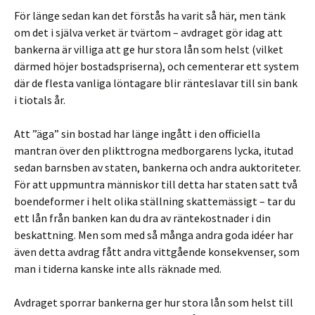
För länge sedan kan det förstås ha varit så här, men tänk
om det i själva verket är tvärtom – avdraget gör idag att
bankerna är villiga att ge hur stora lån som helst (vilket
därmed höjer bostadspriserna), och cementerar ett system
där de flesta vanliga löntagare blir ränteslavar till sin bank
i tiotals år.
Att ”äga” sin bostad har länge ingått i den officiella
mantran över den plikttrogna medborgarens lycka, itutad
sedan barnsben av staten, bankerna och andra auktoriteter.
För att uppmuntra människor till detta har staten satt två
boendeformer i helt olika ställning skattemässigt – tar du
ett lån från banken kan du dra av räntekostnader i din
beskattning. Men som med så många andra goda idéer har
även detta avdrag fått andra vittgående konsekvenser, som
man i tiderna kanske inte alls räknade med.
Avdraget sporrar bankerna ger hur stora lån som helst till