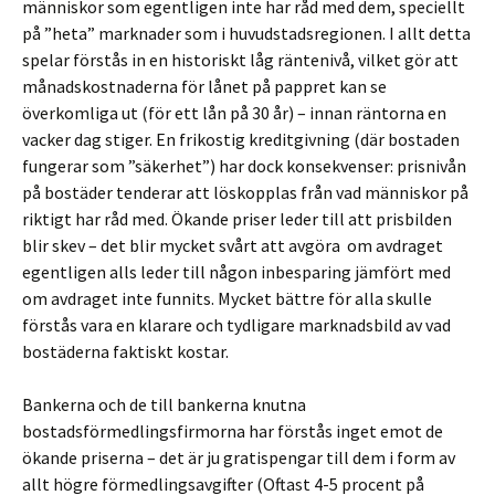
människor som egentligen inte har råd med dem, speciellt
på ”heta” marknader som i huvudstadsregionen. I allt detta
spelar förstås in en historiskt låg räntenivå, vilket gör att
månadskostnaderna för lånet på pappret kan se
överkomliga ut (för ett lån på 30 år) – innan räntorna en
vacker dag stiger. En frikostig kreditgivning (där bostaden
fungerar som ”säkerhet”) har dock konsekvenser: prisnivån
på bostäder tenderar att löskopplas från vad människor på
riktigt har råd med. Ökande priser leder till att prisbilden
blir skev – det blir mycket svårt att avgöra om avdraget
egentligen alls leder till någon inbesparing jämfört med
om avdraget inte funnits. Mycket bättre för alla skulle
förstås vara en klarare och tydligare marknadsbild av vad
bostäderna faktiskt kostar.
Bankerna och de till bankerna knutna
bostadsförmedlingsfirmorna har förstås inget emot de
ökande priserna – det är ju gratispengar till dem i form av
allt högre förmedlingsavgifter (Oftast 4-5 procent på