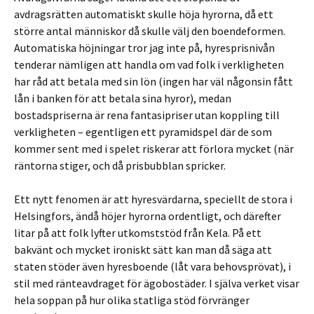
avdragsrätten automatiskt skulle höja hyrorna, då ett
större antal människor då skulle välj den boendeformen.
Automatiska höjningar tror jag inte på, hyresprisnivån
tenderar nämligen att handla om vad folk i verkligheten
har råd att betala med sin lön (ingen har väl någonsin fått
lån i banken för att betala sina hyror), medan
bostadspriserna är rena fantasipriser utan koppling till
verkligheten – egentligen ett pyramidspel där de som
kommer sent med i spelet riskerar att förlora mycket (när
räntorna stiger, och då prisbubblan spricker.
Ett nytt fenomen är att hyresvärdarna, speciellt de stora i
Helsingfors, ändå höjer hyrorna ordentligt, och därefter
litar på att folk lyfter utkomststöd från Kela. På ett
bakvänt och mycket ironiskt sätt kan man då säga att
staten stöder även hyresboende (låt vara behovsprövat), i
stil med ränteavdraget för ägobostäder. I själva verket visar
hela soppan på hur olika statliga stöd förvränger