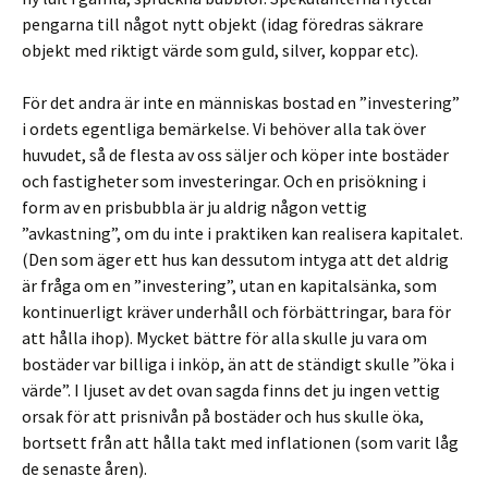
pengarna till något nytt objekt (idag föredras säkrare
objekt med riktigt värde som guld, silver, koppar etc).
För det andra är inte en människas bostad en ”investering”
i ordets egentliga bemärkelse. Vi behöver alla tak över
huvudet, så de flesta av oss säljer och köper inte bostäder
och fastigheter som investeringar. Och en prisökning i
form av en prisbubbla är ju aldrig någon vettig
”avkastning”, om du inte i praktiken kan realisera kapitalet.
(Den som äger ett hus kan dessutom intyga att det aldrig
är fråga om en ”investering”, utan en kapitalsänka, som
kontinuerligt kräver underhåll och förbättringar, bara för
att hålla ihop). Mycket bättre för alla skulle ju vara om
bostäder var billiga i inköp, än att de ständigt skulle ”öka i
värde”. I ljuset av det ovan sagda finns det ju ingen vettig
orsak för att prisnivån på bostäder och hus skulle öka,
bortsett från att hålla takt med inflationen (som varit låg
de senaste åren).