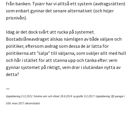
från banken. Tyvärr har vi alltså ett system (avdragsrätten)
som enbart gynnar det senare alternativet (och höjer
prisnivån).
Idag är det dock svårt att rucka på systemet.
Bostadslåneavdraget älskas nämligen av både väljare och
politiker, eftersom avdrag som dessa de är lätta för
politikerna att ”sälja” till väljarna, som sväljer allt med hull
och hår i stället för att stanna upp och tänka efter: vem
gynnar systemet på riktigt, vem drar i slutändan nytta av
detta?
—
Uppdatering 3.12.2012: Smärre ord- och stilval. 26.6.2014: ny grafik. 9.2.2017: Uppdatering: QE-pengar i
USA. mars 2017 utkomststöd